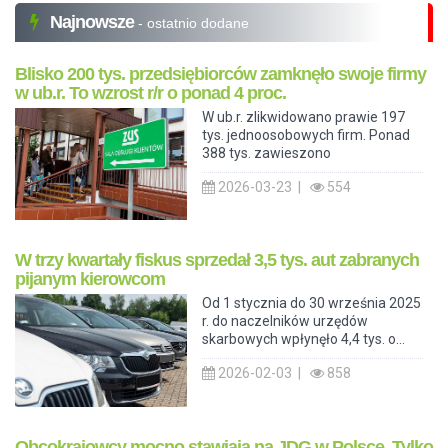
Najnowsze
- ostatnio dodane
Blisko 200 tys. przedsiębiorców zamknęło swoje firmy
w ub.r. To wzrost r/r o ponad 4 proc.
W ub.r. zlikwidowano prawie 197
tys. jednoosobowych firm. Ponad
388 tys. zawieszono
2026-03-23 |
554
W trzy kwartały fiskus sprzedał 3,5 tys. aut zabranych
pijanym kierowcom
Od 1 stycznia do 30 września 2025
r. do naczelników urzędów
skarbowych wpłynęło 4,4 tys. o...
2026-02-03 |
858
Obcokrajowcy mocno stawiają na JDG w Polsce. Tylko