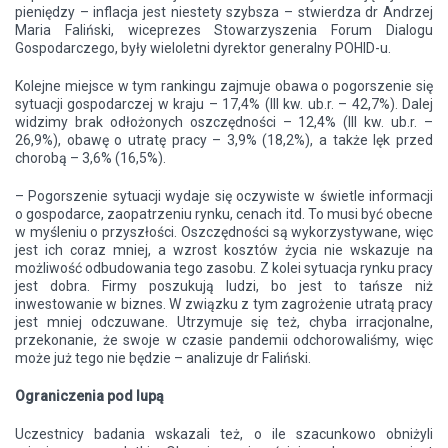
pieniędzy – inflacja jest niestety szybsza – stwierdza dr Andrzej
Maria Faliński, wiceprezes Stowarzyszenia Forum Dialogu
Gospodarczego, były wieloletni dyrektor generalny POHID-u.
Kolejne miejsce w tym rankingu zajmuje obawa o pogorszenie się
sytuacji gospodarczej w kraju – 17,4% (III kw. ub.r. – 42,7%). Dalej
widzimy brak odłożonych oszczędności – 12,4% (III kw. ub.r. –
26,9%), obawę o utratę pracy – 3,9% (18,2%), a także lęk przed
chorobą – 3,6% (16,5%).
– Pogorszenie sytuacji wydaje się oczywiste w świetle informacji
o gospodarce, zaopatrzeniu rynku, cenach itd. To musi być obecne
w myśleniu o przyszłości. Oszczędności są wykorzystywane, więc
jest ich coraz mniej, a wzrost kosztów życia nie wskazuje na
możliwość odbudowania tego zasobu. Z kolei sytuacja rynku pracy
jest dobra. Firmy poszukują ludzi, bo jest to tańsze niż
inwestowanie w biznes. W związku z tym zagrożenie utratą pracy
jest mniej odczuwane. Utrzymuje się też, chyba irracjonalne,
przekonanie, że swoje w czasie pandemii odchorowaliśmy, więc
może już tego nie będzie – analizuje dr Faliński.
Ograniczenia pod lupą
Uczestnicy badania wskazali też, o ile szacunkowo obniżyli