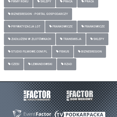
FIRMY ROKU
SKLEPY
PRACA
PRACA
BIZNESREGION - PORTAL GOSPODARCZY
PRYWATYZACJA LOT
FRANKOWICZE
FRANKOWICZE
ZADŁUŻENI W ZŁOTÓWKACH
TRANSMISJA
SKLEPY
STUDIO FILMOWE.COM.PL
FISKUS
BIZNESREGION
CZESI
LEWANDOWSKI
RZAD