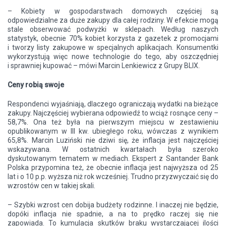
– Kobiety w gospodarstwach domowych częściej są
odpowiedzialne za duże zakupy dla całej rodziny. W efekcie mogą
stale obserwować podwyżki w sklepach. Według naszych
statystyk, obecnie 70% kobiet korzysta z gazetek z promocjami
i tworzy listy zakupowe w specjalnych aplikacjach. Konsumentki
wykorzystują więc nowe technologie do tego, aby oszczędniej
i sprawniej kupować – mówi Marcin Lenkiewicz z Grupy BLIX.
Ceny robią swoje
Respondenci wyjaśniają, dlaczego ograniczają wydatki na bieżące
zakupy. Najczęściej wybierana odpowiedź to wciąż rosnące ceny –
58,7%. Ona też była na pierwszym miejscu w zestawieniu
opublikowanym w III kw. ubiegłego roku, wówczas z wynikiem
65,8%. Marcin Luziński nie dziwi się, że inflacja jest najczęściej
wskazywana. W ostatnich kwartałach była szeroko
dyskutowanym tematem w mediach. Ekspert z Santander Bank
Polska przypomina też, że obecnie inflacja jest najwyższa od 25
lat i o 10 p.p. wyższa niż rok wcześniej. Trudno przyzwyczaić się do
wzrostów cen w takiej skali.
– Szybki wzrost cen dobija budżety rodzinne. I inaczej nie będzie,
dopóki inflacja nie spadnie, a na to prędko raczej się nie
zapowiada. To kumulacja skutków braku wystarczającej ilości