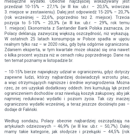
miesięczne wydatki. Obecnie najczęściej wskazywany jest
przedział 10-15% – 27,1% (w III kw. ub.r. – 20,5%, wówczas
3. miejsce w zestawieniu). Dalej jest odpowiedź 15-20% – 20,7%
(rok wcześniej – 22,6%, poprzednio też 2. miejsce). Trzecia
pozycja to 5-10% – 20,3% (w III kw. ub.r. – 29%, rok temu
1. miejsce). Ekonomista z Santander Bank Polska zaznacza, że
Polacy deklarują zazwyczaj większą oszczędność, niż wykazują.
W ostatnich 25 latach konsumpcja w Polsce spadła w ujęciu
realnym tylko raz – w 2020 roku, gdy była odgórnie ograniczona.
Zdaniem eksperta, w tym kwartale może okazać się ona nawet
o kilka procent wyższa niż w cenach roku poprzedniego. Dane na
ten temat poznamy w listopadzie br.
– 10-15% bierze największy udział w ograniczeniu, gdyż dotyczy
zapewne ludzi, którzy najbardziej doświadczyli wzrostu płac,
a więc otrzymujących najniższe i średnie wynagrodzenia. Można
rzec, że oni uzyskali dodatkowy oddech. Inni kumulują lęk przed
ograniczeniem dochodów oraz niwelują koszyk zakupowy, aby jak
najmniej redukować wydatki i poziom życia. Tak czy inaczej
ograniczono wydatki wcześniej, a teraz jeszcze dociśnięto pas –
dodaje dr Faliński.
Według sondażu, Polacy obecnie najbardziej oszczędzają na
artykułach odzieżowych – 46,9% (w III kw. ub.r. – 50,7%). Dalej
mamy takie kategorie, jak słodycze i przekąski – 44,5% (rok