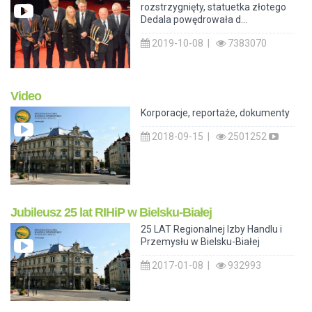
rozstrzygnięty, statuetka złotego
Dedala powędrowała d...
2019-10-08 |
7383070
Video
Korporacje, reportaże, dokumenty
2018-09-15 |
2501252
Jubileusz 25 lat RIHiP w Bielsku-Białej
25 LAT Regionalnej Izby Handlu i
Przemysłu w Bielsku-Białej
2017-01-08 |
932993