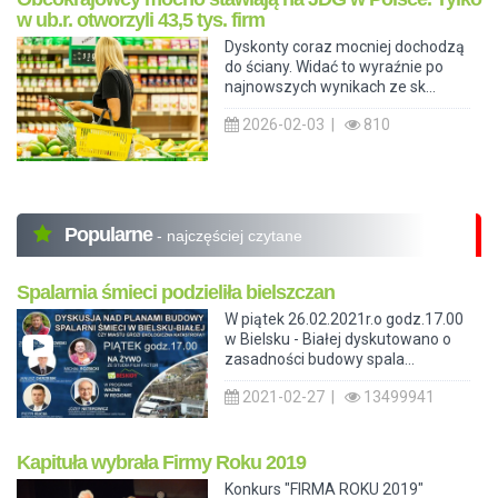
w ub.r. otworzyli 43,5 tys. firm
Dyskonty coraz mocniej dochodzą
do ściany. Widać to wyraźnie po
najnowszych wynikach ze sk...
2026-02-03 |
810
Popularne
- najczęściej czytane
Spalarnia śmieci podzieliła bielszczan
W piątek 26.02.2021r.o godz.17.00
w Bielsku - Białej dyskutowano o
zasadności budowy spala...
2021-02-27 |
13499941
Kapituła wybrała Firmy Roku 2019
Konkurs "FIRMA ROKU 2019"