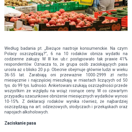
Według badania pt. „Bieżące nastroje konsumenckie. Na czym
Polacy oszczędzają?”, 6 na 10 rodaków obniża wydatki na
codzienne zakupy. W III kw. ub.r. postępowało tak prawie 41%
respondentów. Oznacza to, że grupa osób zaciskających pasa
urosła aż o blisko 20 p.p. Obecnie obejmuje głównie ludzi w wieku
36-55 lat. Zarabiają oni przeważnie 1000-2999 zł netto
miesięcznie i najczęściej mieszkają w miastach liczących od 50
tys. do 99 tys. ludności. Ankietowani szukają oszczędności przede
wszystkim ze względu na wciąż rosnące ceny. W co czwartym
przypadku szacunkowe obniżenie miesięcznych wydatków wynosi
10-15%. Z deklaracji rodaków wynika również, że najbardziej
oszczędzają na art. odzieżowych, słodyczach i przekąskach oraz
napojach alkoholowych.
Zaciskanie pasa