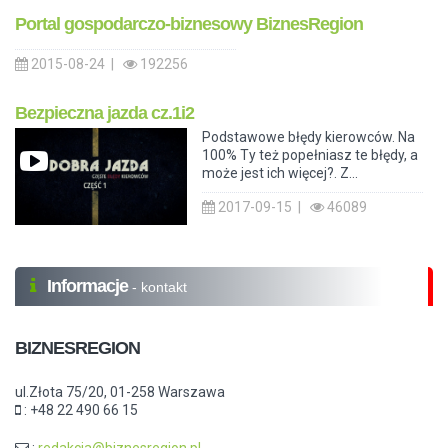
Portal gospodarczo-biznesowy BiznesRegion
2015-08-24 |
192256
Bezpieczna jazda cz.1i2
Podstawowe błędy kierowców. Na
100% Ty też popełniasz te błędy, a
może jest ich więcej?. Z...
2017-09-15 |
46089
Informacje
- kontakt
BIZNESREGION
ul.Złota 75/20, 01-258 Warszawa
: +48 22 490 66 15