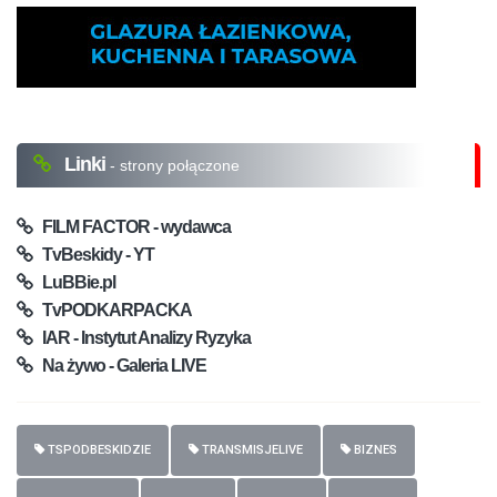
Linki
- strony połączone
FILM FACTOR - wydawca
TvBeskidy - YT
LuBBie.pl
TvPODKARPACKA
IAR - Instytut Analizy Ryzyka
Na żywo - Galeria LIVE
TSPODBESKIDZIE
TRANSMISJELIVE
BIZNES