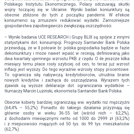
Polskiego Instytutu Ekonomicznego, Polacy odczuwają skutki
wojny toczącej się w Ukrainie. Wyniki badań koniunktury są
obecnie zbliżone do tych z początku pandemii. W efekcie
konsumenci są zmuszeni redukować wydatki. Zamożniejsze
gospodarstwa zapobiegawczo zwiększają oszczędności.
– Wyniki badania UCE RESEARCH i Grupy BLIX są spójne z innymi
statystykami dot. konsumpcji. Prognozy Santander Bank Polska
przewidują, że w II połowie br. polska gospodarka będzie w fazie
dekoniunktury i może nawet wpaść w recesję, definiowaną jako
dwa kwartały ujemnego wzrostu PKB z rzędu. O ile jeszcze kilka
miesięcy temu płace rosły szybciej od cen, to teraz już wzrost
inflacji jest wyższy. Do tego wyraźnie wzrosły stopy procentowe.
To ogranicza siłę nabywczą kredytobiorców, utrudnia branie
nowych kredytów i zachęca do oszczędzania. Wyrazem tych
zjawisk są wyższe deklaracje dot. ograniczania wydatków –
tłumaczy Marcin Luziński, ekonomista Santander Bank Polska.
Obecnie kobiety bardziej ograniczają ww. wydatki niż mężczyźni
(64,4% – 55,2%). Ponadto do takiego działania przyznają się
głównie osoby w wieku 36-55 lat (wśród nich – 62,2%),
z dochodami miesięcznymi netto od 1000 do 2999 zł (63,2%)
i z miejscowości mających od 50 tys. do 99 tys. mieszkańców
(62,7%).