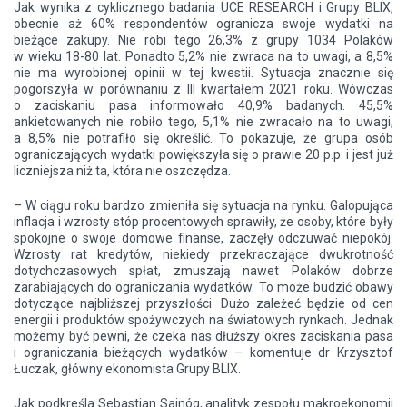
Jak wynika z cyklicznego badania UCE RESEARCH i Grupy BLIX,
obecnie aż 60% respondentów ogranicza swoje wydatki na
bieżące zakupy. Nie robi tego 26,3% z grupy 1034 Polaków
w wieku 18-80 lat. Ponadto 5,2% nie zwraca na to uwagi, a 8,5%
nie ma wyrobionej opinii w tej kwestii. Sytuacja znacznie się
pogorszyła w porównaniu z III kwartałem 2021 roku. Wówczas
o zaciskaniu pasa informowało 40,9% badanych. 45,5%
ankietowanych nie robiło tego, 5,1% nie zwracało na to uwagi,
a 8,5% nie potrafiło się określić. To pokazuje, że grupa osób
ograniczających wydatki powiększyła się o prawie 20 p.p. i jest już
liczniejsza niż ta, która nie oszczędza.
– W ciągu roku bardzo zmieniła się sytuacja na rynku. Galopująca
inflacja i wzrosty stóp procentowych sprawiły, że osoby, które były
spokojne o swoje domowe finanse, zaczęły odczuwać niepokój.
Wzrosty rat kredytów, niekiedy przekraczające dwukrotność
dotychczasowych spłat, zmuszają nawet Polaków dobrze
zarabiających do ograniczania wydatków. To może budzić obawy
dotyczące najbliższej przyszłości. Dużo zależeć będzie od cen
energii i produktów spożywczych na światowych rynkach. Jednak
możemy być pewni, że czeka nas dłuższy okres zaciskania pasa
i ograniczania bieżących wydatków – komentuje dr Krzysztof
Łuczak, główny ekonomista Grupy BLIX.
Jak podkreśla Sebastian Sajnóg, analityk zespołu makroekonomii