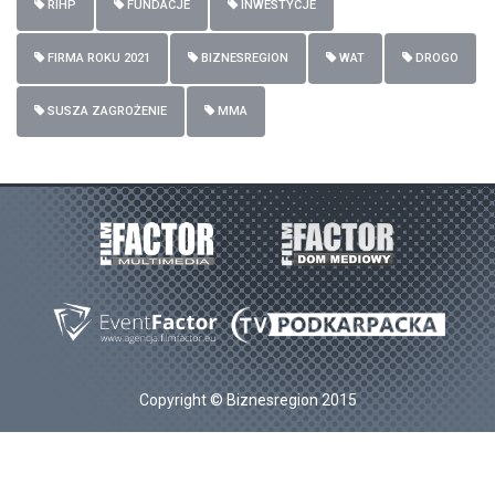
RIHP
FUNDACJE
INWESTYCJE
FIRMA ROKU 2021
BIZNESREGION
WAT
DROGO
SUSZA ZAGROŻENIE
MMA
Copyright © Biznesregion 2015