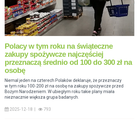
Polacy w tym roku na świąteczne
zakupy spożywcze najczęściej
przeznaczą średnio od 100 do 300 zł na
osobę
Niemal jeden na czterech Polaków deklaruje, że przeznaczy
w tym roku 100-200 zł na osobę na zakupy spożywcze przed
Bożym Narodzeniem. W ubiegłym roku takie plany miała
nieznacznie większa grupa badanych.
2025-12-18 |
793