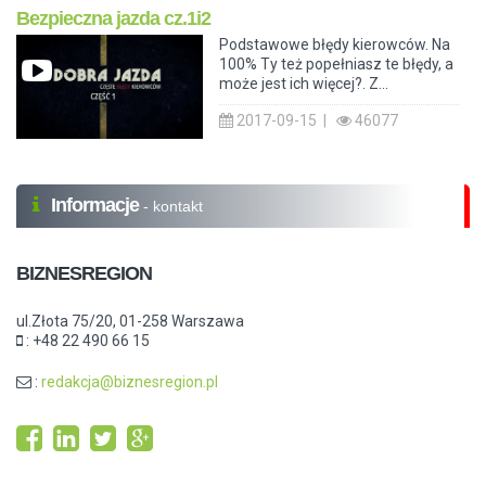
Bezpieczna jazda cz.1i2
Podstawowe błędy kierowców. Na
100% Ty też popełniasz te błędy, a
może jest ich więcej?. Z...
2017-09-15 |
46077
Informacje
- kontakt
BIZNESREGION
ul.Złota 75/20, 01-258 Warszawa
: +48 22 490 66 15
:
redakcja@biznesregion.pl