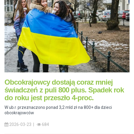
Obcokrajowcy dostają coraz mniej
świadczeń z puli 800 plus. Spadek rok
do roku jest przeszło 4-proc.
W ub.r. przeznaczono ponad 3,2 mld zł na 800+ dla dzieci
obcokrajowców
2026-03-23 |
684