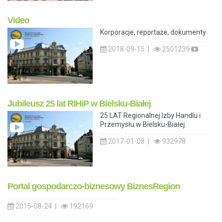
Video
Korporacje, reportaże, dokumenty
2018-09-15 |
2501239
Jubileusz 25 lat RIHiP w Bielsku-Białej
25 LAT Regionalnej Izby Handlu i
Przemysłu w Bielsku-Białej
2017-01-08 |
932978
Portal gospodarczo-biznesowy BiznesRegion
2015-08-24 |
192169