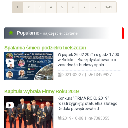
1
2
3
4
5
6
7
»
1/43
Popularne
- najczęściej czytane
Spalarnia śmieci podzieliła bielszczan
W piątek 26.02.2021r.o godz.17.00
w Bielsku - Białej dyskutowano o
zasadności budowy spala...
2021-02-27 |
13499927
Kapituła wybrała Firmy Roku 2019
Konkurs "FIRMA ROKU 2019"
rozstrzygnięty, statuetka złotego
Dedala powędrowała d...
2019-10-08 |
7383055