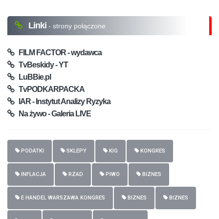
Linki
- strony połączone
FILM FACTOR - wydawca
TvBeskidy - YT
LuBBie.pl
TvPODKARPACKA
IAR - Instytut Analizy Ryzyka
Na żywo - Galeria LIVE
PODATKI
SKLEPY
KIG
KONGRES
INFLACJA
RZAD
PIWO
BIZNES
E HANDEL WARSZAWA KONGRES
BIZNES
BIZNES