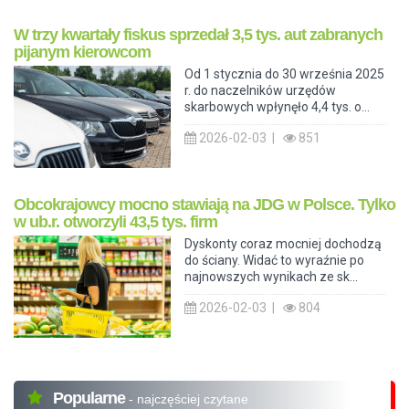
W trzy kwartały fiskus sprzedał 3,5 tys. aut zabranych
pijanym kierowcom
Od 1 stycznia do 30 września 2025
r. do naczelników urzędów
skarbowych wpłynęło 4,4 tys. o...
2026-02-03 |
851
Obcokrajowcy mocno stawiają na JDG w Polsce. Tylko
w ub.r. otworzyli 43,5 tys. firm
Dyskonty coraz mocniej dochodzą
do ściany. Widać to wyraźnie po
najnowszych wynikach ze sk...
2026-02-03 |
804
Popularne
- najczęściej czytane