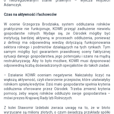
o nieuregulowanym stanie prawnym – wylicza Wojciech
Adamczyk.
Czas na aktywność i fachowców
W ocenie Grzegorza Brodziaka, system oddłużania rolników
praktycznie nie funkcjonuje, KOWR przejął zadłużenie niewielu
gospodarstw rolnych. Wydaje się, że Ośrodek mógłby być
instytucją bardziej aktywną w procesach oddłużenia, ponieważ
z definicji ma odpowiednią wiedzę dotyczącą funkcjonowania
sektora rolnego i podmiotów działających na tych rynkach. Tym
samym mógłby być gwarantem prawidłowej oceny faktycznej
sytuacji danego gospodarstwa, jego potencjału i szans na mądrą
restrukturyzację. Aby to było możliwe, KOWR musi dysponować
odpowiednią liczbą doświadczonych specjalistów do takich zadań.
– Działanie KOWR oceniam negatywnie. Należałoby liczyć na
większą aktywność, czyli stworzenie przepisów, które ułatwiałyby
rolnikom spłatę kredytów. Dziś mało gospodarstw spełnia kryteria
oddłużenia oferowane przez Ośrodek. Trzeba zmienić kryteria
pomocy, żeby więcej rolników oddłużyło swoje gospodarstwa –
mówi prezes Krajowej Rady Izb Rolniczych.
Z kolei Sławomir Izdebski zwraca uwagę na to, że w błoto
wyrzucane są miliony złotych, o czym świadczą przykłady spółki