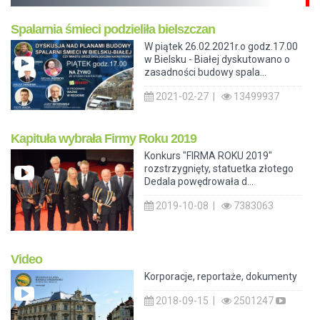
Spalarnia śmieci podzieliła bielszczan
W piątek 26.02.2021r.o godz.17.00
w Bielsku - Białej dyskutowano o
zasadności budowy spala...
2021-02-27 |
13499937
Kapituła wybrała Firmy Roku 2019
Konkurs "FIRMA ROKU 2019"
rozstrzygnięty, statuetka złotego
Dedala powędrowała d...
2019-10-08 |
7383063
Video
Korporacje, reportaże, dokumenty
2018-09-15 |
2501247