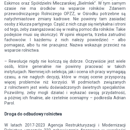
Eskimos oraz Spółdzielni Mleczarskiej „Bielmlek”. W tym samym
czasie nie ma środków na wsparcie rolników. Zdaniem
przewodniczącego Rolniczego OPZZ, w Ośrodku potrzebne są
natychmiastowe zmiany kadrowe. Nie powinny tam zasiadać
osoby z klucza partyjnego. Część z nich czuje się nietykalna i stroni
od tego, żeby zaangażować się w realną pomoc dla rolników. Takie
podejście musi się skończyć. W opinii eksperta, trzeba zatrudnić
fachowców. I każdemu z nich należy powiedzieć – albo
pomagasz, albo tu nie pracujesz. Nazwa wskazuje przecież na
wsparcie rolnictwa.
– Rewolucje nigdy nie kończą się dobrze. Oczywiście jest wiele
osób, które generalnie nie powinny pracować w takich
instytucjach. Niemniej ich selekcja, jak i ocena ich pracy wymagają
czasu, a nie nagłych decyzji, które w mojej ocenie przysporzą
więcej problemów niż korzyści. W podmiotach związanych
z rolnictwem jest wielu doświadczonych świetnych specjalistów.
Pozwólmy, żeby mogli działać i wykazać swoją przydatność,
a później ich finalnie, ale rzetelnie oceniajmy – podkreśla Adrian
Parol.
Droga do odbudowy rolnictwa
W latach 2017-2023 Agencja Restrukturyzacji i Modernizacji