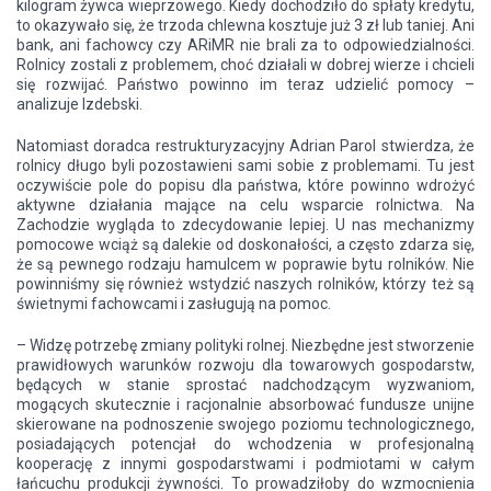
kilogram żywca wieprzowego. Kiedy dochodziło do spłaty kredytu,
to okazywało się, że trzoda chlewna kosztuje już 3 zł lub taniej. Ani
bank, ani fachowcy czy ARiMR nie brali za to odpowiedzialności.
Rolnicy zostali z problemem, choć działali w dobrej wierze i chcieli
się rozwijać. Państwo powinno im teraz udzielić pomocy –
analizuje Izdebski.
Natomiast doradca restrukturyzacyjny Adrian Parol stwierdza, że
rolnicy długo byli pozostawieni sami sobie z problemami. Tu jest
oczywiście pole do popisu dla państwa, które powinno wdrożyć
aktywne działania mające na celu wsparcie rolnictwa. Na
Zachodzie wygląda to zdecydowanie lepiej. U nas mechanizmy
pomocowe wciąż są dalekie od doskonałości, a często zdarza się,
że są pewnego rodzaju hamulcem w poprawie bytu rolników. Nie
powinniśmy się również wstydzić naszych rolników, którzy też są
świetnymi fachowcami i zasługują na pomoc.
– Widzę potrzebę zmiany polityki rolnej. Niezbędne jest stworzenie
prawidłowych warunków rozwoju dla towarowych gospodarstw,
będących w stanie sprostać nadchodzącym wyzwaniom,
mogących skutecznie i racjonalnie absorbować fundusze unijne
skierowane na podnoszenie swojego poziomu technologicznego,
posiadających potencjał do wchodzenia w profesjonalną
kooperację z innymi gospodarstwami i podmiotami w całym
łańcuchu produkcji żywności. To prowadziłoby do wzmocnienia