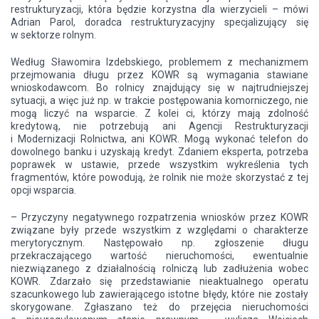
restrukturyzacji, która będzie korzystna dla wierzycieli – mówi
Adrian Parol, doradca restrukturyzacyjny specjalizujący się
w sektorze rolnym.
Według Sławomira Izdebskiego, problemem z mechanizmem
przejmowania długu przez KOWR są wymagania stawiane
wnioskodawcom. Bo rolnicy znajdujący się w najtrudniejszej
sytuacji, a więc już np. w trakcie postępowania komorniczego, nie
mogą liczyć na wsparcie. Z kolei ci, którzy mają zdolność
kredytową, nie potrzebują ani Agencji Restrukturyzacji
i Modernizacji Rolnictwa, ani KOWR. Mogą wykonać telefon do
dowolnego banku i uzyskają kredyt. Zdaniem eksperta, potrzeba
poprawek w ustawie, przede wszystkim wykreślenia tych
fragmentów, które powodują, że rolnik nie może skorzystać z tej
opcji wsparcia.
– Przyczyny negatywnego rozpatrzenia wniosków przez KOWR
związane były przede wszystkim z względami o charakterze
merytorycznym. Następowało np. zgłoszenie długu
przekraczającego wartość nieruchomości, ewentualnie
niezwiązanego z działalnością rolniczą lub zadłużenia wobec
KOWR. Zdarzało się przedstawianie nieaktualnego operatu
szacunkowego lub zawierającego istotne błędy, które nie zostały
skorygowane. Zgłaszano też do przejęcia nieruchomości