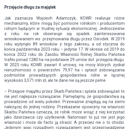
Przejęcie długu za majątek
Jak zaznacza Wojciech Adamczyk, KOWR realizuje różne
mechanizmy, które mogą być pomocne rolnikom i producentom
rolnym będącym w trudnej sytuacji ekonomicznej. Jednocześnie
z roku na rok obserwuje się spadek zainteresowania
wnioskowaniem ws. przejmowania długu przez Ośrodek. W 2019
roku wpłynęło 89 wniosków z tego zakresu, a od stycznia do
końca października 2023 roku – jedynie 17. W okresie od 2019 do
końca 2022 roku do Zasobu Własności Rolnej Skarbu Państwa
trafiło ponad 1280 ha na podstawie 29 umów dot. przejęcia długu.
W 2023 roku KOWR zawarł 4 umowy, na mocy których zyskał
nieruchomości o powierzchni 79,97 ha i spłacił zobowiązania
podmiotów prowadzących gospodarstwa rolne w łącznej
wysokości 3,571 mln zł, ale te dane nie są jeszcze pełne.
– Przejęcie majątku przez Skarb Państwa i spłata zobowiązań to
nie jest najlepsze rozwiązanie. Pamiętajmy, że gospodarstwa są
prowadzone od wielu pokoleń. Przeważnie znajdują się na ziemi
należącej do jednej rodziny. Przekazanie ojcowizny na własność
Skarbu Państwa oznacza, że rolnik może wciąż z niej korzystać
jako dzierżawca czy użytkownik. Natomiast to już nie jest jego
własność i może de facto ją stracić. A przecież nie o to chodzi.
Jedynym więc rozsądnym rozwiązaniem jest przeprowadzenie