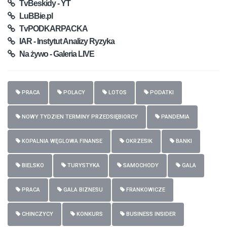
TvBeskidy - YT
LuBBie.pl
TvPODKARPACKA
IAR - Instytut Analizy Ryzyka
Na żywo - Galeria LIVE
PRACA
POLACY
LOTOS
PODATKI
NOWY TYDZIEN TERMINY PRZEDSIĘBIORCY
PANDEMIA
KOPALNIA WĘGLOWA FINANSE
OKRZESIK
BANKI
BIELSKO
TURYSTYKA
SAMOCHODY
GALA
PRACA
GALA BIZNESU
FRANKOWICZE
CHINCZYCY
KONKURS
BUSINESS INSIDER