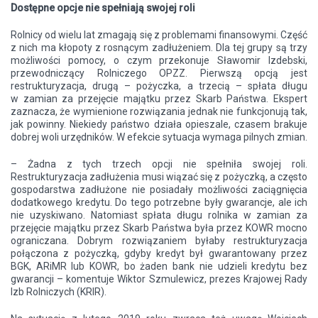
Dostępne opcje nie spełniają swojej roli
Rolnicy od wielu lat zmagają się z problemami finansowymi. Część
z nich ma kłopoty z rosnącym zadłużeniem. Dla tej grupy są trzy
możliwości pomocy, o czym przekonuje Sławomir Izdebski,
przewodniczący Rolniczego OPZZ. Pierwszą opcją jest
restrukturyzacja, drugą – pożyczka, a trzecią – spłata długu
w zamian za przejęcie majątku przez Skarb Państwa. Ekspert
zaznacza, że wymienione rozwiązania jednak nie funkcjonują tak,
jak powinny. Niekiedy państwo działa opieszale, czasem brakuje
dobrej woli urzędników. W efekcie sytuacja wymaga pilnych zmian.
– Żadna z tych trzech opcji nie spełniła swojej roli.
Restrukturyzacja zadłużenia musi wiązać się z pożyczką, a często
gospodarstwa zadłużone nie posiadały możliwości zaciągnięcia
dodatkowego kredytu. Do tego potrzebne były gwarancje, ale ich
nie uzyskiwano. Natomiast spłata długu rolnika w zamian za
przejęcie majątku przez Skarb Państwa była przez KOWR mocno
ograniczana. Dobrym rozwiązaniem byłaby restrukturyzacja
połączona z pożyczką, gdyby kredyt był gwarantowany przez
BGK, ARiMR lub KOWR, bo żaden bank nie udzieli kredytu bez
gwarancji – komentuje Wiktor Szmulewicz, prezes Krajowej Rady
Izb Rolniczych (KRIR).