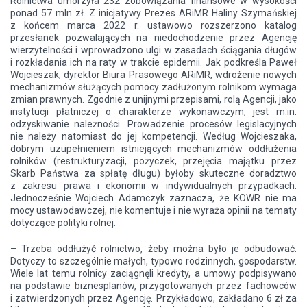
Rolnictwa umorzyła 232 zobowiązania finansowe w wysokości
ponad 57 mln zł. Z inicjatywy Prezes ARiMR Haliny Szymańskiej
z końcem marca 2022 r. ustawowo rozszerzono katalog
przesłanek pozwalających na niedochodzenie przez Agencję
wierzytelności i wprowadzono ulgi w zasadach ściągania długów
i rozkładania ich na raty w trakcie epidemii. Jak podkreśla Paweł
Wojcieszak, dyrektor Biura Prasowego ARiMR, wdrożenie nowych
mechanizmów służących pomocy zadłużonym rolnikom wymaga
zmian prawnych. Zgodnie z unijnymi przepisami, rolą Agencji, jako
instytucji płatniczej o charakterze wykonawczym, jest m.in.
odzyskiwanie należności. Prowadzenie procesów legislacyjnych
nie należy natomiast do jej kompetencji. Według Wojcieszaka,
dobrym uzupełnieniem istniejących mechanizmów oddłużenia
rolników (restrukturyzacji, pożyczek, przejęcia majątku przez
Skarb Państwa za spłatę długu) byłoby skuteczne doradztwo
z zakresu prawa i ekonomii w indywidualnych przypadkach.
Jednocześnie Wojciech Adamczyk zaznacza, że KOWR nie ma
mocy ustawodawczej, nie komentuje i nie wyraża opinii na tematy
dotyczące polityki rolnej.
– Trzeba oddłużyć rolnictwo, żeby można było je odbudować.
Dotyczy to szczególnie małych, typowo rodzinnych, gospodarstw.
Wiele lat temu rolnicy zaciągnęli kredyty, a umowy podpisywano
na podstawie biznesplanów, przygotowanych przez fachowców
i zatwierdzonych przez Agencję. Przykładowo, zakładano 6 zł za