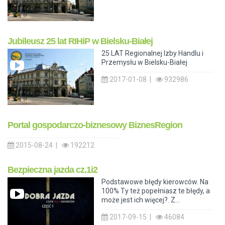
Jubileusz 25 lat RIHiP w Bielsku-Białej
25 LAT Regionalnej Izby Handlu i
Przemysłu w Bielsku-Białej
2017-01-08 |
932986
Portal gospodarczo-biznesowy BiznesRegion
2015-08-24 |
192212
Bezpieczna jazda cz.1i2
Podstawowe błędy kierowców. Na
100% Ty też popełniasz te błędy, a
może jest ich więcej?. Z...
2017-09-15 |
46084