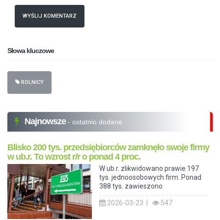
WYŚLIJ KOMENTARZ
Słowa kluczowe
ROLNICY
Najnowsze
- ostatnio dodane
Blisko 200 tys. przedsiębiorców zamknęło swoje firmy
w ub.r. To wzrost r/r o ponad 4 proc.
W ub.r. zlikwidowano prawie 197
tys. jednoosobowych firm. Ponad
388 tys. zawieszono
2026-03-23 |
547