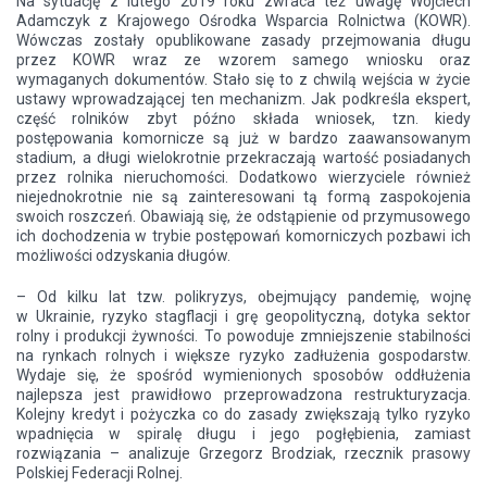
Na sytuację z lutego 2019 roku zwraca też uwagę Wojciech
Adamczyk z Krajowego Ośrodka Wsparcia Rolnictwa (KOWR).
Wówczas zostały opublikowane zasady przejmowania długu
przez KOWR wraz ze wzorem samego wniosku oraz
wymaganych dokumentów. Stało się to z chwilą wejścia w życie
ustawy wprowadzającej ten mechanizm. Jak podkreśla ekspert,
część rolników zbyt późno składa wniosek, tzn. kiedy
postępowania komornicze są już w bardzo zaawansowanym
stadium, a długi wielokrotnie przekraczają wartość posiadanych
przez rolnika nieruchomości. Dodatkowo wierzyciele również
niejednokrotnie nie są zainteresowani tą formą zaspokojenia
swoich roszczeń. Obawiają się, że odstąpienie od przymusowego
ich dochodzenia w trybie postępowań komorniczych pozbawi ich
możliwości odzyskania długów.
– Od kilku lat tzw. polikryzys, obejmujący pandemię, wojnę
w Ukrainie, ryzyko stagflacji i grę geopolityczną, dotyka sektor
rolny i produkcji żywności. To powoduje zmniejszenie stabilności
na rynkach rolnych i większe ryzyko zadłużenia gospodarstw.
Wydaje się, że spośród wymienionych sposobów oddłużenia
najlepsza jest prawidłowo przeprowadzona restrukturyzacja.
Kolejny kredyt i pożyczka co do zasady zwiększają tylko ryzyko
wpadnięcia w spiralę długu i jego pogłębienia, zamiast
rozwiązania – analizuje Grzegorz Brodziak, rzecznik prasowy
Polskiej Federacji Rolnej.