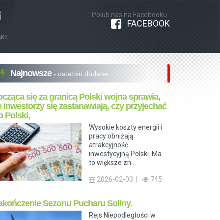
Polub nas na Facebooku :
FACEBOOK
AKT
Najnowsze
- ostatnio dodane
ocząca się za granicą Polski wojna sprawia,
e inwestorzy się zastanawiają, czy przyjechać
o Polski,
Wysokie koszty energii i
pracy obniżają
atrakcyjność
inwestycyjną Polski. Ma
to większe zn...
2026-02-03 |
745
akończenie Sezonu Pucharu Soliny.
Rejs Niepodległości w