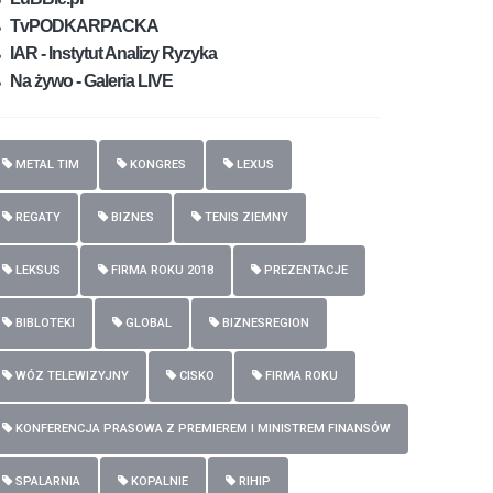
TvPODKARPACKA
IAR - Instytut Analizy Ryzyka
Na żywo - Galeria LIVE
METAL TIM
KONGRES
LEXUS
REGATY
BIZNES
TENIS ZIEMNY
LEKSUS
FIRMA ROKU 2018
PREZENTACJE
BIBLOTEKI
GLOBAL
BIZNESREGION
WÓZ TELEWIZYJNY
CISKO
FIRMA ROKU
KONFERENCJA PRASOWA Z PREMIEREM I MINISTREM FINANSÓW
SPALARNIA
KOPALNIE
RIHIP