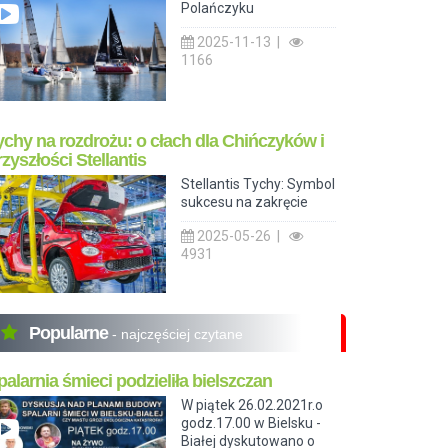
Polańczyku
2025-11-13 |
1166
ychy na rozdrożu: o cłach dla Chińczyków i
rzyszłości Stellantis
Stellantis Tychy: Symbol
sukcesu na zakręcie
2025-05-26 |
4931
Popularne
- najczęściej czytane
palarnia śmieci podzieliła bielszczan
W piątek 26.02.2021r.o
godz.17.00 w Bielsku -
Białej dyskutowano o