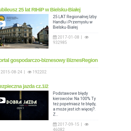
ubileusz 25 lat RIHiP w Bielsku-Białej
25 LAT Regionalnej Izby
Handlu i Przemysłu w
Bielsku-Białej
2017-01-08 |
932985
ortal gospodarczo-biznesowy BiznesRegion
2015-08-24 |
192202
ezpieczna jazda cz.1i2
Podstawowe błędy
kierowców. Na 100% Ty
też popełniasz te błędy,
a może jest ich więcej?.
Z...
2017-09-15 |
46082