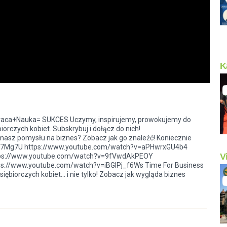
K
Praca+Nauka= SUKCES Uczymy, inspirujemy, prowokujemy do
orczych kobiet. Subskrybuj i dołącz do nich!
asz pomysłu na biznes? Zobacz jak go znaleźć! Koniecznie
4yF7Mg7U https://www.youtube.com/watch?v=aPHwrxGU4b4
V
ps://www.youtube.com/watch?v=9fVwdAkPEOY
://www.youtube.com/watch?v=iBGIPj_f6Ws Time For Business
ębiorczych kobiet... i nie tylko! Zobacz jak wygląda biznes