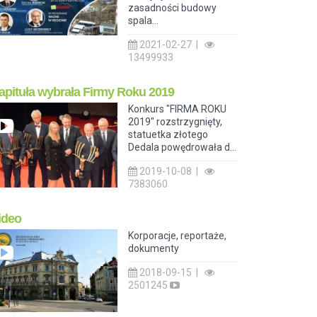
zasadności budowy
spala...
2021-02-27 |
13499933
apituła wybrała Firmy Roku 2019
Konkurs "FIRMA ROKU
2019" rozstrzygnięty,
statuetka złotego
Dedala powędrowała d...
2019-10-08 |
7383060
ideo
Korporacje, reportaże,
dokumenty
2018-09-15 |
2501245