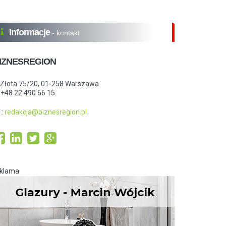
Informacje
- kontakt
IZNESREGION
.Złota 75/20, 01-258 Warszawa
: +48 22 490 66 15
:
redakcja@biznesregion.pl
eklama