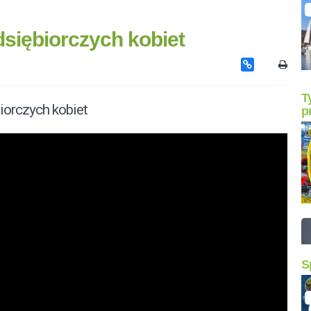
siębiorczych kobiet
T
iorczych kobiet
p
S