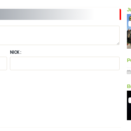
J
NICK :
P
B