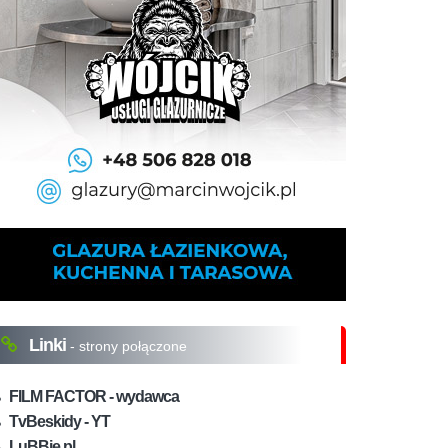
Linki
- strony połączone
FILM FACTOR - wydawca
TvBeskidy - YT
LuBBie.pl