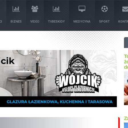
I
BIZNES
VIDEO
TVBESKIDY
MEDYCYNA
SPORT
KONT
T
ż
d
Z