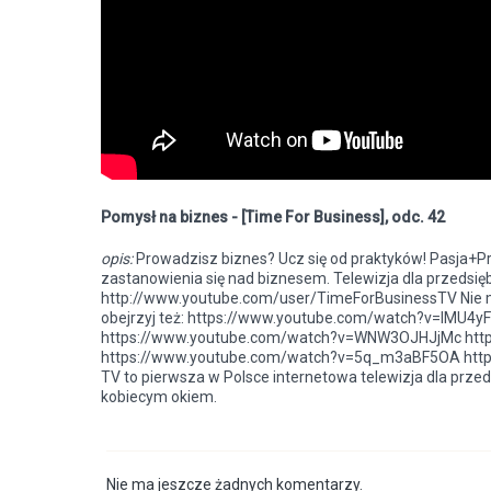
Pomysł na biznes - [Time For Business], odc. 42
opis:
Prowadzisz biznes? Ucz się od praktyków! Pasja+
zastanowienia się nad biznesem. Telewizja dla przedsiębi
http://www.youtube.com/user/TimeForBusinessTV Nie m
obejrzyj też: https://www.youtube.com/watch?v=IMU
https://www.youtube.com/watch?v=WNW3OJHJjMc htt
https://www.youtube.com/watch?v=5q_m3aBF5OA https
TV to pierwsza w Polsce internetowa telewizja dla przedsi
kobiecym okiem.
Nie ma jeszcze żadnych komentarzy.