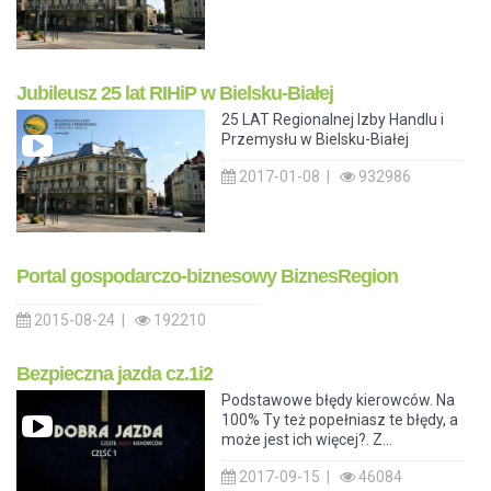
Jubileusz 25 lat RIHiP w Bielsku-Białej
25 LAT Regionalnej Izby Handlu i
Przemysłu w Bielsku-Białej
2017-01-08 |
932986
Portal gospodarczo-biznesowy BiznesRegion
2015-08-24 |
192210
Bezpieczna jazda cz.1i2
Podstawowe błędy kierowców. Na
100% Ty też popełniasz te błędy, a
może jest ich więcej?. Z...
2017-09-15 |
46084