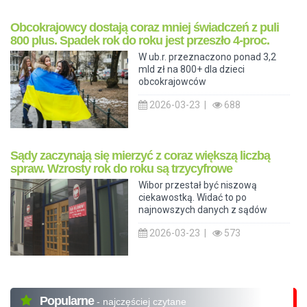
Obcokrajowcy dostają coraz mniej świadczeń z puli
800 plus. Spadek rok do roku jest przeszło 4-proc.
W ub.r. przeznaczono ponad 3,2
mld zł na 800+ dla dzieci
obcokrajowców
2026-03-23 |
688
Sądy zaczynają się mierzyć z coraz większą liczbą
spraw. Wzrosty rok do roku są trzycyfrowe
Wibor przestał być niszową
ciekawostką. Widać to po
najnowszych danych z sądów
2026-03-23 |
573
Popularne
- najczęściej czytane