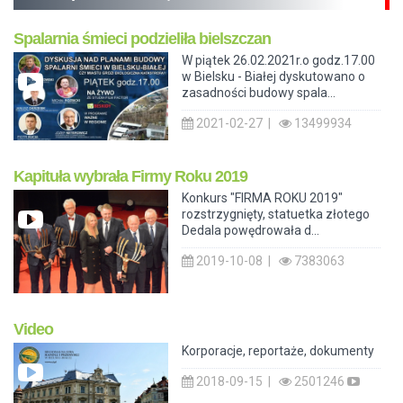
Spalarnia śmieci podzieliła bielszczan
W piątek 26.02.2021r.o godz.17.00
w Bielsku - Białej dyskutowano o
zasadności budowy spala...
2021-02-27 |
13499934
Kapituła wybrała Firmy Roku 2019
Konkurs "FIRMA ROKU 2019"
rozstrzygnięty, statuetka złotego
Dedala powędrowała d...
2019-10-08 |
7383063
Video
Korporacje, reportaże, dokumenty
2018-09-15 |
2501246