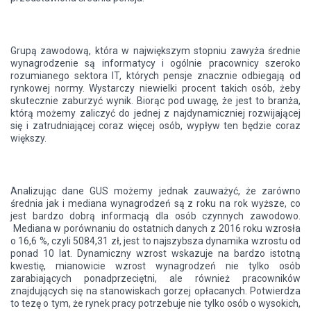
Grupą zawodową, która w największym stopniu zawyża średnie
wynagrodzenie są informatycy i ogólnie pracownicy szeroko
rozumianego sektora IT, których pensje znacznie odbiegają od
rynkowej normy. Wystarczy niewielki procent takich osób, żeby
skutecznie zaburzyć wynik. Biorąc pod uwagę, że jest to branża,
którą możemy zaliczyć do jednej z najdynamiczniej rozwijającej
się i zatrudniającej coraz więcej osób, wypływ ten będzie coraz
większy.
Analizując dane GUS możemy jednak zauważyć, że zarówno
średnia jak i mediana wynagrodzeń są z roku na rok wyższe, co
jest bardzo dobrą informacją dla osób czynnych zawodowo.
Mediana w porównaniu do ostatnich danych z 2016 roku wzrosła
o 16,6 %, czyli 5084,31 zł, jest to najszybsza dynamika wzrostu od
ponad 10 lat. Dynamiczny wzrost wskazuje na bardzo istotną
kwestię, mianowicie wzrost wynagrodzeń nie tylko osób
zarabiających ponadprzeciętni, ale również pracowników
znajdujących się na stanowiskach gorzej opłacanych. Potwierdza
to tezę o tym, że rynek pracy potrzebuje nie tylko osób o wysokich,