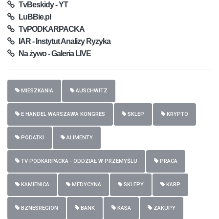
TvBeskidy - YT
LuBBie.pl
TvPODKARPACKA
IAR - Instytut Analizy Ryzyka
Na żywo - Galeria LIVE
MIESZKANIA
AUSCHWITZ
E HANDEL WARSZAWA KONGRES
SKLEP
KRYPTO
PODATKI
ALIMENTY
TV PODKARPACKA - ODDZIAŁ W PRZEMYŚLU
PRACA
KAMIENICA
MEDYCYNA
SKLEPY
KARP
BZNESREGION
BANK
KASA
ZAKUPY