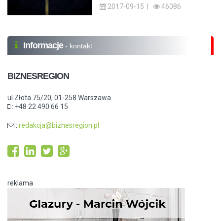
2017-09-15 |
46086
Informacje
- kontakt
BIZNESREGION
ul.Złota 75/20, 01-258 Warszawa
: +48 22 490 66 15
:
redakcja@biznesregion.pl
reklama