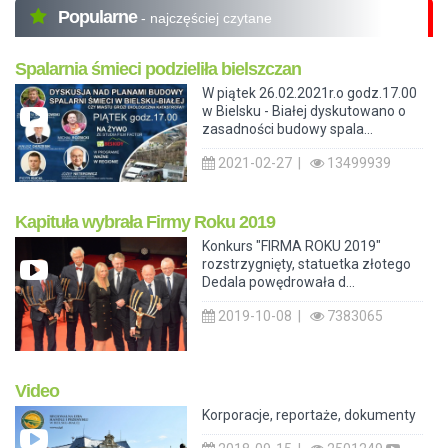
Popularne
- najczęściej czytane
Spalarnia śmieci podzieliła bielszczan
W piątek 26.02.2021r.o godz.17.00
w Bielsku - Białej dyskutowano o
zasadności budowy spala...
2021-02-27 |
13499939
Kapituła wybrała Firmy Roku 2019
Konkurs "FIRMA ROKU 2019"
rozstrzygnięty, statuetka złotego
Dedala powędrowała d...
2019-10-08 |
7383065
Video
Korporacje, reportaże, dokumenty