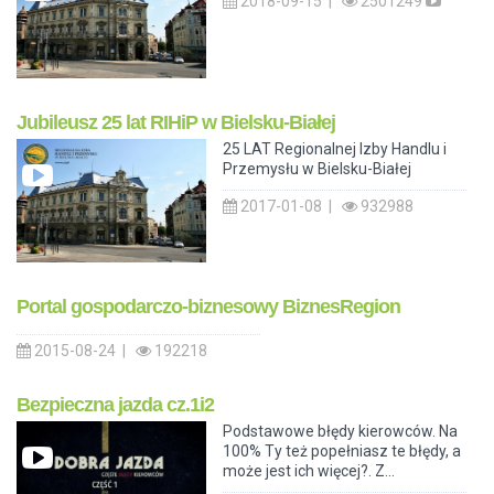
2018-09-15 |
2501249
Jubileusz 25 lat RIHiP w Bielsku-Białej
25 LAT Regionalnej Izby Handlu i
Przemysłu w Bielsku-Białej
2017-01-08 |
932988
Portal gospodarczo-biznesowy BiznesRegion
2015-08-24 |
192218
Bezpieczna jazda cz.1i2
Podstawowe błędy kierowców. Na
100% Ty też popełniasz te błędy, a
może jest ich więcej?. Z...