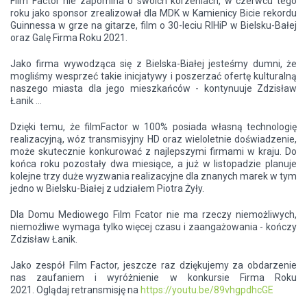
Film Factor nie zapomina o swoich korzeniach, w czerwcu tego
roku jako sponsor zrealizował dla MDK w Kamienicy Bicie rekordu
Guinnessa w grze na gitarze, film o 30-leciu RIHiP w Bielsku-Bałej
oraz Galę Firma Roku 2021.
Jako firma wywodząca się z Bielska-Białej jesteśmy dumni, że
mogliśmy wesprzeć takie inicjatywy i poszerzać ofertę kulturalną
naszego miasta dla jego mieszkańców - kontynuuje Zdzisław
Łanik ...
Dzięki temu, że filmFactor w 100% posiada własną technologię
realizacyjną, wóz transmisyjny HD oraz wieloletnie doświadzenie,
może skutecznie konkurować z najlepszymi firmami w kraju. Do
końca roku pozostały dwa miesiące, a już w listopadzie planuje
kolejne trzy duże wyzwania realizacyjne dla znanych marek w tym
jedno w Bielsku-Białej z udziałem Piotra Żyły.
Dla Domu Mediowego Film Fcator nie ma rzeczy niemożliwych,
niemożliwe wymaga tylko więcej czasu i zaangażowania - kończy
Zdzisław Łanik.
Jako zespół Film Factor, jeszcze raz dziękujemy za obdarzenie
nas zaufaniem i wyróżnienie w konkursie Firma Roku
2021.
Oglądaj retransmisję na
https://youtu.be/89vhgpdhcGE