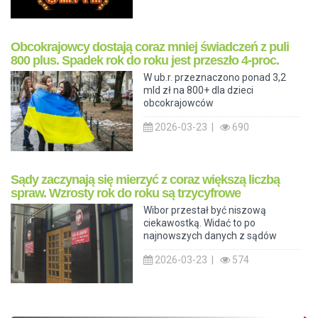
Obcokrajowcy dostają coraz mniej świadczeń z puli
800 plus. Spadek rok do roku jest przeszło 4-proc.
W ub.r. przeznaczono ponad 3,2
mld zł na 800+ dla dzieci
obcokrajowców
2026-03-23 |
690
Sądy zaczynają się mierzyć z coraz większą liczbą
spraw. Wzrosty rok do roku są trzycyfrowe
Wibor przestał być niszową
ciekawostką. Widać to po
najnowszych danych z sądów
2026-03-23 |
574