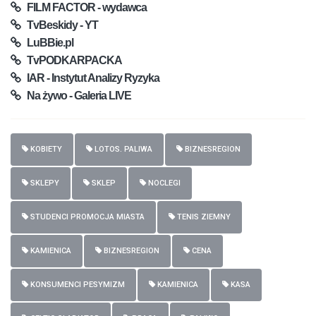
FILM FACTOR - wydawca
TvBeskidy - YT
LuBBie.pl
TvPODKARPACKA
IAR - Instytut Analizy Ryzyka
Na żywo - Galeria LIVE
KOBIETY
LOTOS. PALIWA
BIZNESREGION
SKLEPY
SKLEP
NOCLEGI
STUDENCI PROMOCJA MIASTA
TENIS ZIEMNY
KAMIENICA
BIZNESREGION
CENA
KONSUMENCI PESYMIZM
KAMIENICA
KASA