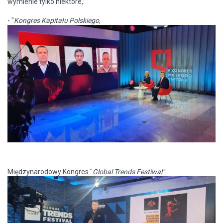
wymienie tylko niektóre,:
- "
Kongres Kapitału Polskiego
,
Międzynarodowy Kongres "
Global Trends Festiwal"