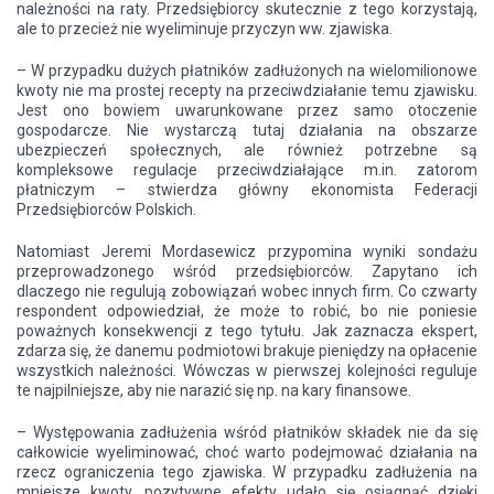
należności na raty. Przedsiębiorcy skutecznie z tego korzystają,
ale to przecież nie wyeliminuje przyczyn ww. zjawiska.
– W przypadku dużych płatników zadłużonych na wielomilionowe
kwoty nie ma prostej recepty na przeciwdziałanie temu zjawisku.
Jest ono bowiem uwarunkowane przez samo otoczenie
gospodarcze. Nie wystarczą tutaj działania na obszarze
ubezpieczeń społecznych, ale również potrzebne są
kompleksowe regulacje przeciwdziałające m.in. zatorom
płatniczym – stwierdza główny ekonomista Federacji
Przedsiębiorców Polskich.
Natomiast Jeremi Mordasewicz przypomina wyniki sondażu
przeprowadzonego wśród przedsiębiorców. Zapytano ich
dlaczego nie regulują zobowiązań wobec innych firm. Co czwarty
respondent odpowiedział, że może to robić, bo nie poniesie
poważnych konsekwencji z tego tytułu. Jak zaznacza ekspert,
zdarza się, że danemu podmiotowi brakuje pieniędzy na opłacenie
wszystkich należności. Wówczas w pierwszej kolejności reguluje
te najpilniejsze, aby nie narazić się np. na kary finansowe.
– Występowania zadłużenia wśród płatników składek nie da się
całkowicie wyeliminować, choć warto podejmować działania na
rzecz ograniczenia tego zjawiska. W przypadku zadłużenia na
mniejsze kwoty, pozytywne efekty udało się osiągnąć dzięki