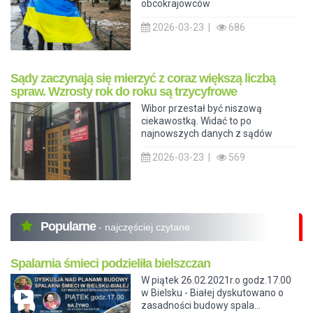
obcokrajowców
2026-03-23 |
686
Sądy zaczynają się mierzyć z coraz większą liczbą
spraw. Wzrosty rok do roku są trzycyfrowe
Wibor przestał być niszową
ciekawostką. Widać to po
najnowszych danych z sądów
2026-03-23 |
569
Popularne
- najczęściej czytane
Spalarnia śmieci podzieliła bielszczan
W piątek 26.02.2021r.o godz.17.00
w Bielsku - Białej dyskutowano o
zasadności budowy spala...