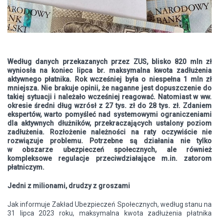
Według danych przekazanych przez ZUS, blisko 820 mln zł
wyniosła na koniec lipca br. maksymalna kwota zadłużenia
aktywnego płatnika. Rok wcześniej była o niespełna 1 mln zł
mniejsza. Nie brakuje opinii, że naganne jest dopuszczenie do
takiej sytuacji i należało wcześniej reagować. Natomiast w ww.
okresie średni dług wzrósł z 27 tys. zł do 28 tys. zł. Zdaniem
ekspertów, warto pomyśleć nad systemowymi ograniczeniami
dla aktywnych dłużników, przekraczających ustalony poziom
zadłużenia. Rozłożenie należności na raty oczywiście nie
rozwiązuje problemu. Potrzebne są działania nie tylko
w obszarze ubezpieczeń społecznych, ale również
kompleksowe regulacje przeciwdziałające m.in. zatorom
płatniczym.
Jedni z milionami, drudzy z groszami
Jak informuje Zakład Ubezpieczeń Społecznych, według stanu na
31 lipca 2023 roku, maksymalna kwota zadłużenia płatnika