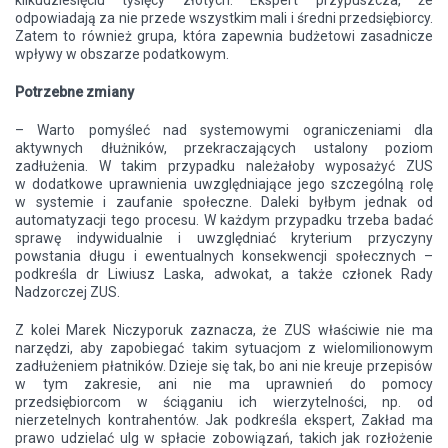
kilkudziesięciu tysięcy złotych. Ekspert przypuszcza, że
odpowiadają za nie przede wszystkim mali i średni przedsiębiorcy.
Zatem to również grupa, która zapewnia budżetowi zasadnicze
wpływy w obszarze podatkowym.
Potrzebne zmiany
– Warto pomyśleć nad systemowymi ograniczeniami dla
aktywnych dłużników, przekraczających ustalony poziom
zadłużenia. W takim przypadku należałoby wyposażyć ZUS
w dodatkowe uprawnienia uwzględniające jego szczególną rolę
w systemie i zaufanie społeczne. Daleki byłbym jednak od
automatyzacji tego procesu. W każdym przypadku trzeba badać
sprawę indywidualnie i uwzględniać kryterium przyczyny
powstania długu i ewentualnych konsekwencji społecznych –
podkreśla dr Liwiusz Laska, adwokat, a także członek Rady
Nadzorczej ZUS.
Z kolei Marek Niczyporuk zaznacza, że ZUS właściwie nie ma
narzędzi, aby zapobiegać takim sytuacjom z wielomilionowym
zadłużeniem płatników. Dzieje się tak, bo ani nie kreuje przepisów
w tym zakresie, ani nie ma uprawnień do pomocy
przedsiębiorcom w ściąganiu ich wierzytelności, np. od
nierzetelnych kontrahentów. Jak podkreśla ekspert, Zakład ma
prawo udzielać ulg w spłacie zobowiązań, takich jak rozłożenie