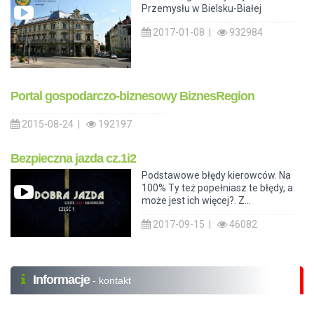
Przemysłu w Bielsku-Białej
2017-01-08 |
932984
Portal gospodarczo-biznesowy BiznesRegion
2015-08-24 |
192197
Bezpieczna jazda cz.1i2
Podstawowe błędy kierowców. Na
100% Ty też popełniasz te błędy, a
może jest ich więcej?. Z...
2017-09-15 |
46082
Informacje
- kontakt