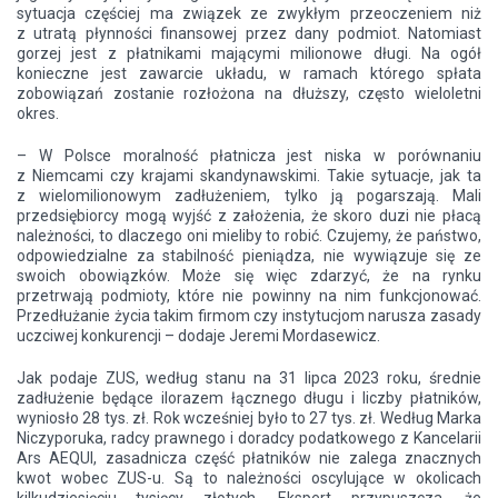
sytuacja częściej ma związek ze zwykłym przeoczeniem niż
z utratą płynności finansowej przez dany podmiot. Natomiast
gorzej jest z płatnikami mającymi milionowe długi. Na ogół
konieczne jest zawarcie układu, w ramach którego spłata
zobowiązań zostanie rozłożona na dłuższy, często wieloletni
okres.
– W Polsce moralność płatnicza jest niska w porównaniu
z Niemcami czy krajami skandynawskimi. Takie sytuacje, jak ta
z wielomilionowym zadłużeniem, tylko ją pogarszają. Mali
przedsiębiorcy mogą wyjść z założenia, że skoro duzi nie płacą
należności, to dlaczego oni mieliby to robić. Czujemy, że państwo,
odpowiedzialne za stabilność pieniądza, nie wywiązuje się ze
swoich obowiązków. Może się więc zdarzyć, że na rynku
przetrwają podmioty, które nie powinny na nim funkcjonować.
Przedłużanie życia takim firmom czy instytucjom narusza zasady
uczciwej konkurencji – dodaje Jeremi Mordasewicz.
Jak podaje ZUS, według stanu na 31 lipca 2023 roku, średnie
zadłużenie będące ilorazem łącznego długu i liczby płatników,
wyniosło 28 tys. zł. Rok wcześniej było to 27 tys. zł. Według Marka
Niczyporuka, radcy prawnego i doradcy podatkowego z Kancelarii
Ars AEQUI, zasadnicza część płatników nie zalega znacznych
kwot wobec ZUS-u. Są to należności oscylujące w okolicach