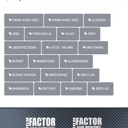
FIRMA ROKU 2021
FIRMA ROKU 2021
ULTRAHD
IZBA
PRODUKCJA
30 LAT
CENY
UBEZPIECZENIA
LOTOS. PALIWA
FAKTORING
BIZNES
MARKETING
ALGIMORSKIE
BIZNES REGION
MIESZKANIE
500 PLUS
KAMIENICA
FAKTURY
ZAROBKI
500PLUS