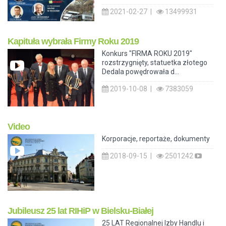
2021-02-27 |
13499931
Kapituła wybrała Firmy Roku 2019
Konkurs "FIRMA ROKU 2019"
rozstrzygnięty, statuetka złotego
Dedala powędrowała d...
2019-10-08 |
7383059
Video
Korporacje, reportaże, dokumenty
2018-09-15 |
2501242
Jubileusz 25 lat RIHiP w Bielsku-Białej
25 LAT Regionalnej Izby Handlu i