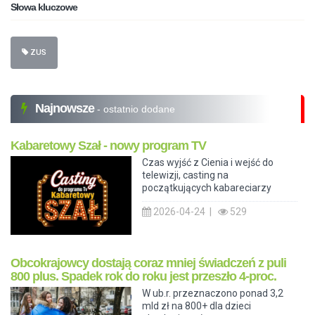
Słowa kluczowe
ZUS
Najnowsze
- ostatnio dodane
Kabaretowy Szał - nowy program TV
Czas wyjść z Cienia i wejść do
telewizji, casting na
początkujących kabareciarzy
2026-04-24 |
529
Obcokrajowcy dostają coraz mniej świadczeń z puli
800 plus. Spadek rok do roku jest przeszło 4-proc.
W ub.r. przeznaczono ponad 3,2
mld zł na 800+ dla dzieci