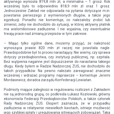
aktywnego wyniosła 819,8 mln zł, a minimalna – 1 grosz. Rok
wcześniej było to odpowiednio 818,9 mln zł oraz 1 grosz.
Jednocześnie Zakład nie odpowiada na pytania dotyczące m.in.
powstania pierwszego z wymienionych długów, a także jego
egzekucji. Ponadto nie komentuje, co należałoby zrobić lub
zmienić, żeby nie dochodziło do sytuacji, w której aktywny płatnik
ma wielomilionowe zadłużenie. I nie wyjaśnia, czy ewentualnie
trwają prace nad zmianą przepisów w tym zakresie.
– Mając tylko ogólne dane, możemy przyjąć, że należność
wynosząca prawie 820 mln zł raczej nie powstała nagle.
Prawdopodobnie był to proces narastający. Nie wiemy, czy sprawa
dotyczy przedsiębiorstwa, czy instytucji publicznej, np. szpitala.
Bez wątpienia naganne jest dopuszczenie do narastania takiego
długu. Kiedy byłem w Radzie Nadzorczej ZUS, nie dochodziło do
takich przypadków. Na pewno należało zareagować znacznie
wcześniej i wdrażać programy naprawcze – komentuje Jeremi
Mordasewicz, doradca zarządu Konfederacji Lewiatan.
Podmioty mające zaległości w regulowaniu rozliczeń z Zakładem
nie są jednorodną grupą, co podkreśla Łukasz Kozłowski, główny
ekonomista Federacji Przedsiębiorców Polskich, a także członek
Rady Nadzorczej ZUS. Ekspert zaznacza, że w przypadku
zadłużenia w relatywnie niewielkich kwotach, istnieje możliwość
jego szybkiej spłaty i uregulowania istniejących zobowiązań. Taka