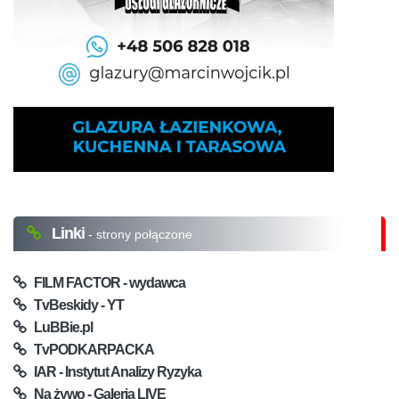
Linki
- strony połączone
FILM FACTOR - wydawca
TvBeskidy - YT
LuBBie.pl
TvPODKARPACKA
IAR - Instytut Analizy Ryzyka
Na żywo - Galeria LIVE