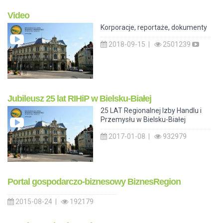
Video
Korporacje, reportaże, dokumenty
2018-09-15 |
2501239
Jubileusz 25 lat RIHiP w Bielsku-Białej
25 LAT Regionalnej Izby Handlu i
Przemysłu w Bielsku-Białej
2017-01-08 |
932979
Portal gospodarczo-biznesowy BiznesRegion
2015-08-24 |
192179