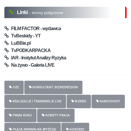
Linki
- strony połączone
FILM FACTOR - wydawca
TvBeskidy - YT
LuBBie.pl
TvPODKARPACKA
IAR - Instytut Analizy Ryzyka
Na żywo - Galeria LIVE
OZE
KONSULTANT. BIZNESREGION
REALIZACJE I TRANSMISJE LIVE
BIZNES
SAMOCHODY
FIRMA ROKU
KOBIETY PRACA
PŁACA MINIMALNA WYŻSZA
KONGRES