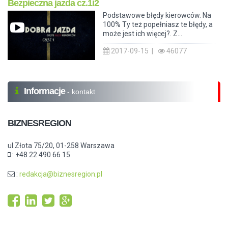
Bezpieczna jazda cz.1i2
Podstawowe błędy kierowców. Na
100% Ty też popełniasz te błędy, a
może jest ich więcej?. Z...
2017-09-15 |
46077
Informacje
- kontakt
BIZNESREGION
ul.Złota 75/20, 01-258 Warszawa
: +48 22 490 66 15
:
redakcja@biznesregion.pl