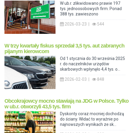
W ub.r. zlikwidowano prawie 197
tys. jednoosobowych firm. Ponad
388 tys. zawieszono
2026-03-23 |
544
W trzy kwartały fiskus sprzedał 3,5 tys. aut zabranych
pijanym kierowcom
Od 1 stycznia do 30 września 2025
r. do naczelników urzędów
skarbowych wpłynęło 4,4 tys. o...
2026-02-03 |
848
Obcokrajowcy mocno stawiają na JDG w Polsce. Tylko
w ub.r. otworzyli 43,5 tys. firm
Dyskonty coraz mocniej dochodzą
do ściany. Widać to wyraźnie po
najnowszych wynikach ze sk...