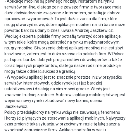
- Aplikacje mobilne są pewnego rodzaju restartem na rynku
serwisów on-line, dlatego że nie zawsze firmy je tworzące mają
duże doświadczenie związane z Internetem, potrafią je dobrze
opracować i wypromować. To jest duża szansa dla firm, które
mogą stworzyć nowe, dobre aplikacje mobilne i na ich bazie może
powstać bardzo udany biznes, uważa Andrzej Jaszkiewicz.
Według eksperta, polskie firmy potrafią tworzyć dobre aplikacje,
w tym takie, które mogą zaistnieć na rynku międzynarodowym,
np. gry mobilne. Stworzenie dobrej aplikacji mobilnej nie jest zbyt
kosztowne, zatem jest to duża szansa dla polskich firm. W Polsce
jest sporo bardzo dobrych programistów i deweloperów, a także
coraz lepszych projektantów, dlatego nasze rodzime produkcje
mogą także odnieść sukces za granicą.
- W wypadku aplikacji jest to znacznie prostsze, niż w przypadku
serwisów internetowych, gdzie rynek jest już bardziej
ustabilizowany i działają na nim mocni gracze. Wtedy jest
znacznie trudniej zaistnieć. Autorowi aplikacji mobilnej łatwiej jest
wejść na nowy rynek i zbudować nowy biznes, ocenia
Jaszkiewicz.
Polscy przedsiębiorcy na rynku wciąż nie zauważają fenomenu
i korzyści płynących ze stosowania aplikacji mobilnych. Najwyższy
czas zmienić taką sytuację, w przeciwnym razie tę lukę zaczną
wypełniać zagraniczne firmy. Aplikacje potrafią w wielu