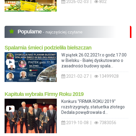
2026-02-03 |
802
Popularne
- najczęściej czytane
Spalarnia śmieci podzieliła bielszczan
W piątek 26.02.2021r.o godz.17.00
w Bielsku - Białej dyskutowano o
zasadności budowy spala...
2021-02-27 |
13499928
Kapituła wybrała Firmy Roku 2019
Konkurs "FIRMA ROKU 2019"
rozstrzygnięty, statuetka złotego
Dedala powędrowała d...
2019-10-08 |
7383056