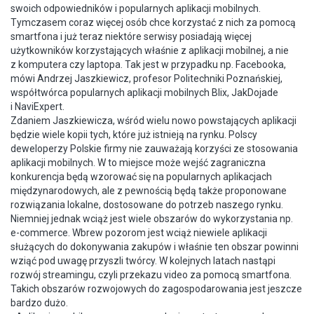
swoich odpowiedników i popularnych aplikacji mobilnych.
Tymczasem coraz więcej osób chce korzystać z nich za pomocą
smartfona i już teraz niektóre serwisy posiadają więcej
użytkowników korzystających właśnie z aplikacji mobilnej, a nie
z komputera czy laptopa. Tak jest w przypadku np. Facebooka,
mówi Andrzej Jaszkiewicz, profesor Politechniki Poznańskiej,
współtwórca popularnych aplikacji mobilnych Blix, JakDojade
i NaviExpert.
Zdaniem Jaszkiewicza, wśród wielu nowo powstających aplikacji
będzie wiele kopii tych, które już istnieją na rynku. Polscy
deweloperzy Polskie firmy nie zauważają korzyści ze stosowania
aplikacji mobilnych. W to miejsce może wejść zagraniczna
konkurencja będą wzorować się na popularnych aplikacjach
międzynarodowych, ale z pewnością będą także proponowane
rozwiązania lokalne, dostosowane do potrzeb naszego rynku.
Niemniej jednak wciąż jest wiele obszarów do wykorzystania np.
e-commerce. Wbrew pozorom jest wciąż niewiele aplikacji
służących do dokonywania zakupów i właśnie ten obszar powinni
wziąć pod uwagę przyszli twórcy. W kolejnych latach nastąpi
rozwój streamingu, czyli przekazu video za pomocą smartfona.
Takich obszarów rozwojowych do zagospodarowania jest jeszcze
bardzo dużo.