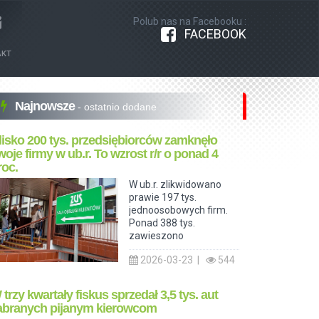
Polub nas na Facebooku :
FACEBOOK
AKT
Najnowsze
- ostatnio dodane
lisko 200 tys. przedsiębiorców zamknęło
woje firmy w ub.r. To wzrost r/r o ponad 4
roc.
W ub.r. zlikwidowano
prawie 197 tys.
jednoosobowych firm.
Ponad 388 tys.
zawieszono
2026-03-23 |
544
 trzy kwartały fiskus sprzedał 3,5 tys. aut
abranych pijanym kierowcom