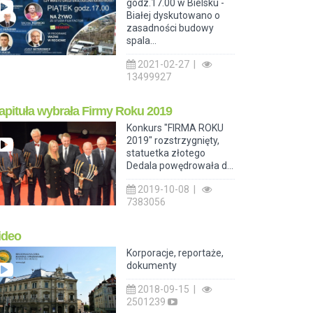
godz.17.00 w Bielsku -
Białej dyskutowano o
zasadności budowy
spala...
2021-02-27 |
13499927
apituła wybrała Firmy Roku 2019
Konkurs "FIRMA ROKU
2019" rozstrzygnięty,
statuetka złotego
Dedala powędrowała d...
2019-10-08 |
7383056
ideo
Korporacje, reportaże,
dokumenty
2018-09-15 |
2501239