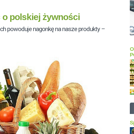
o polskiej żywności
ech powoduje nagonkę na nasze produkty –
O
P
S