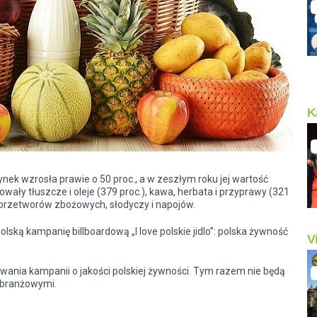
K
ynek wzrosła prawie o 50 proc., a w zeszłym roku jej wartość
ały tłuszcze i oleje (379 proc.), kawa, herbata i przyprawy (321
 przetworów zbożowych, słodyczy i napojów.
ką kampanię billboardową „I love polskie jidlo”: polska żywność
V
owania kampanii o jakości polskiej żywności. Tym razem nie będą
i branżowymi.