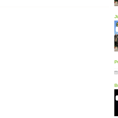
J
P
B