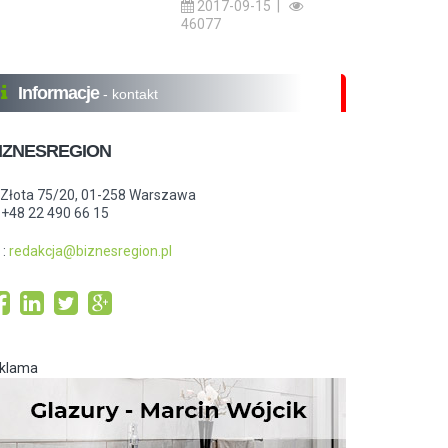
2017-09-15 |
46077
Informacje
- kontakt
IZNESREGION
.Złota 75/20, 01-258 Warszawa
: +48 22 490 66 15
:
redakcja@biznesregion.pl
eklama