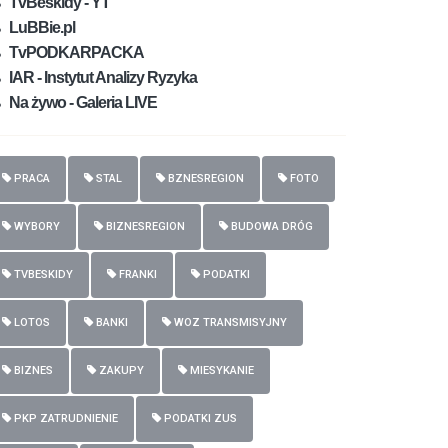
TvBeskidy - YT
LuBBie.pl
TvPODKARPACKA
IAR - Instytut Analizy Ryzyka
Na żywo - Galeria LIVE
PRACA
STAL
BZNESREGION
FOTO
WYBORY
BIZNESREGION
BUDOWA DRÓG
TVBESKIDY
FRANKI
PODATKI
LOTOS
BANKI
WOZ TRANSMISYJNY
BIZNES
ZAKUPY
MIESYKANIE
PKP ZATRUDNIENIE
PODATKI ZUS