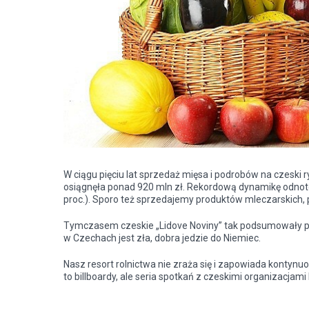
W ciągu pięciu lat sprzedaż mięsa i podrobów na czeski r
osiągnęła ponad 920 mln zł. Rekordową dynamikę odnotow
proc.). Sporo też sprzedajemy produktów mleczarskich,
Tymczasem czeskie „Lidove Noviny” tak podsumowały pols
w Czechach jest zła, dobra jedzie do Niemiec.
Nasz resort rolnictwa nie zraża się i zapowiada kontynu
to billboardy, ale seria spotkań z czeskimi organizacjam