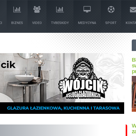
I
BIZNES
VIDEO
TVBESKIDY
MEDYCYNA
SPORT
KONT
B
s
p
W
z