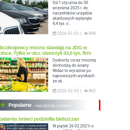
Od 1 stycznia do 30
września 2025 r. do
naczelników urzędów
skarbowych wpłynęło
4,4 tys. o...
2026-02-03 |
848
bcokrajowcy mocno stawiają na JDG w
olsce. Tylko w ub.r. otworzyli 43,5 tys. firm
Dyskonty coraz mocniej
dochodzą do ściany.
Widać to wyraźnie po
najnowszych wynikach
ze sk...
2026-02-03 |
802
Popularne
- najczęściej czytane
palarnia śmieci podzieliła bielszczan
W piątek 26.02.2021r.o