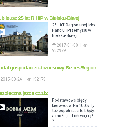
ubileusz 25 lat RIHiP w Bielsku-Białej
25 LAT Regionalnej Izby
Handlu i Przemysłu w
Bielsku-Białej
2017-01-08 |
932979
ortal gospodarczo-biznesowy BiznesRegion
2015-08-24 |
192179
ezpieczna jazda cz.1i2
Podstawowe błędy
kierowców. Na 100% Ty
też popełniasz te błędy,
a może jest ich więcej?.
Z...