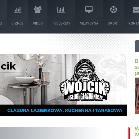
I
BIZNES
VIDEO
TVBESKIDY
MEDYCYNA
SPORT
KONT
B
s
p
W
z