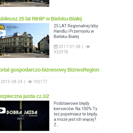
ubileusz 25 lat RIHiP w Bielsku-Białej
25 LAT Regionalnej Izby
Handlu i Przemysłu w
Bielsku-Białej
2017-01-08 |
932978
ortal gospodarczo-biznesowy BiznesRegion
2015-08-24 |
192177
ezpieczna jazda cz.1i2
Podstawowe błędy
kierowców. Na 100% Ty
też popełniasz te błędy,
a może jest ich więcej?.
Z...