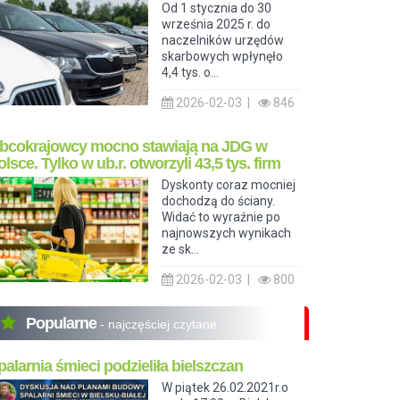
Od 1 stycznia do 30
września 2025 r. do
naczelników urzędów
skarbowych wpłynęło
4,4 tys. o...
2026-02-03 |
846
bcokrajowcy mocno stawiają na JDG w
olsce. Tylko w ub.r. otworzyli 43,5 tys. firm
Dyskonty coraz mocniej
dochodzą do ściany.
Widać to wyraźnie po
najnowszych wynikach
ze sk...
2026-02-03 |
800
Popularne
- najczęściej czytane
palarnia śmieci podzieliła bielszczan
W piątek 26.02.2021r.o