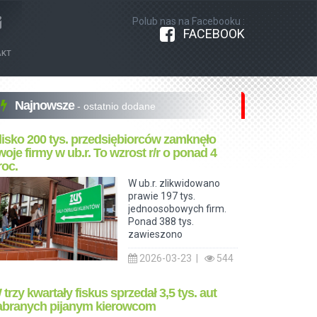
Polub nas na Facebooku :
FACEBOOK
AKT
Najnowsze
- ostatnio dodane
lisko 200 tys. przedsiębiorców zamknęło
woje firmy w ub.r. To wzrost r/r o ponad 4
roc.
W ub.r. zlikwidowano
prawie 197 tys.
jednoosobowych firm.
Ponad 388 tys.
zawieszono
2026-03-23 |
544
 trzy kwartały fiskus sprzedał 3,5 tys. aut
abranych pijanym kierowcom