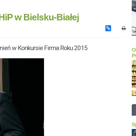
iP w Bielsku-Białej
żnień w Konkursie Firma Roku 2015
O
P
S