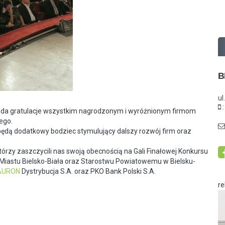
B
ul
kłada gratulacje wszystkim nagrodzonym i wyróżnionym firmom
ego.
będą dodatkowy bodziec stymulujący dalszy rozwój firm oraz
rzy zaszczycili nas swoją obecnością na Gali Finałowej Konkursu
Miastu Bielsko-Biała oraz Starostwu Powiatowemu w Bielsku-
AURON
Dystrybucja S.A. oraz PKO Bank Polski S.A.
r