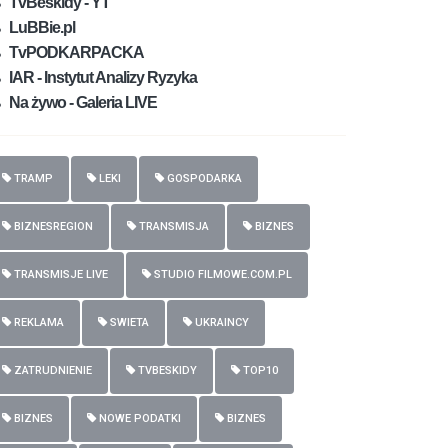
TvBeskidy - YT
LuBBie.pl
TvPODKARPACKA
IAR - Instytut Analizy Ryzyka
Na żywo - Galeria LIVE
TRAMP
LEKI
GOSPODARKA
BIZNESREGION
TRANSMISJA
BIZNES
TRANSMISJE LIVE
STUDIO FILMOWE.COM.PL
REKLAMA
SWIETA
UKRAINCY
ZATRUDNIENIE
TVBESKIDY
TOP10
BIZNES
NOWE PODATKI
BIZNES