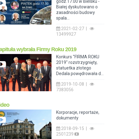
godz.17.00 w Bielsku -
Białej dyskutowano o
zasadności budowy
spala...
2021-02-27 |
13499927
apituła wybrała Firmy Roku 2019
Konkurs "FIRMA ROKU
2019" rozstrzygnięty,
statuetka złotego
Dedala powędrowała d...
2019-10-08 |
7383056
ideo
Korporacje, reportaże,
dokumenty
2018-09-15 |
2501239