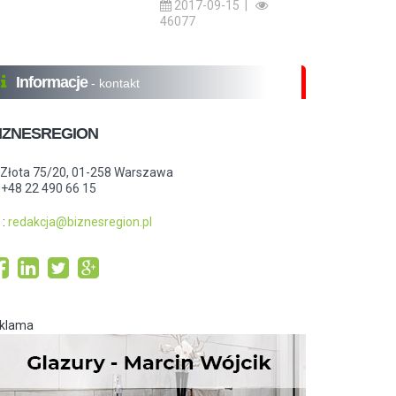
2017-09-15 |
46077
Informacje
- kontakt
IZNESREGION
.Złota 75/20, 01-258 Warszawa
: +48 22 490 66 15
:
redakcja@biznesregion.pl
eklama