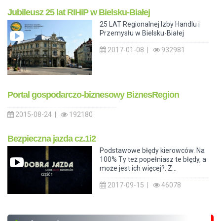
Jubileusz 25 lat RIHiP w Bielsku-Białej
25 LAT Regionalnej Izby Handlu i
Przemysłu w Bielsku-Białej
2017-01-08 |
932981
Portal gospodarczo-biznesowy BiznesRegion
2015-08-24 |
192180
Bezpieczna jazda cz.1i2
Podstawowe błędy kierowców. Na
100% Ty też popełniasz te błędy, a
może jest ich więcej?. Z...
2017-09-15 |
46078