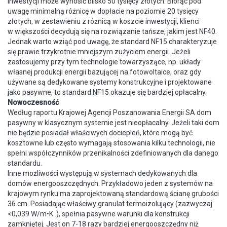
inwestycji może wynosić blisko 50 tysięcy złotych. Biorąc pod
uwagę minimalną różnicę w dopłacie na poziomie 20 tysięcy
złotych, w zestawieniu z różnicą w koszcie inwestycji, klienci
w większości decydują się na rozwiązanie tańsze, jakim jest NF40.
Jednak warto wziąć pod uwagę, że standard NF15 charakteryzuje
się prawie trzykrotnie mniejszym zużyciem energii. Jeżeli
zastosujemy przy tym technologie towarzyszące, np. układy
własnej produkcji energii bazującej na fotowoltaice, oraz gdy
używane są dedykowane systemy konstrukcyjne i projektowane
jako pasywne, to standard NF15 okazuje się bardziej opłacalny.
Nowoczesność
Według raportu Krajowej Agencji Poszanowania Energii SA dom
pasywny w klasycznym systemie jest nieopłacalny. Jeżeli taki dom
nie będzie posiadał właściwych dociepleń, które mogą być
kosztowne lub często wymagają stosowania kilku technologii, nie
spełni współczynników przenikalności zdefiniowanych dla danego
standardu.
Inne możliwości występują w systemach dedykowanych dla
domów energooszczędnych. Przykładowo jeden z systemów na
krajowym rynku ma zaprojektowaną standardową ścianę grubości
36 cm. Posiadając właściwy granulat termoizolujący (zazwyczaj
<0,039 W/m•K .), spełnia pasywne warunki dla konstrukcji
zamkniętej. Jest on 7-18 razy bardziej energooszczędny niż