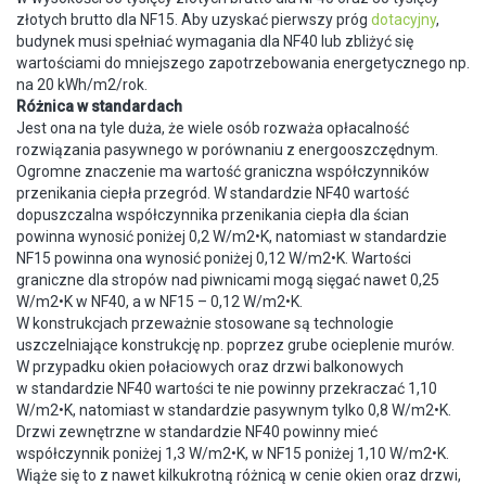
złotych brutto dla NF15. Aby uzyskać pierwszy próg
dotacyjny
,
budynek musi spełniać wymagania dla NF40 lub zbliżyć się
wartościami do mniejszego zapotrzebowania energetycznego np.
na 20 kWh/m2/rok.
Różnica w standardach
Jest ona na tyle duża, że wiele osób rozważa opłacalność
rozwiązania pasywnego w porównaniu z energooszczędnym.
Ogromne znaczenie ma wartość graniczna współczynników
przenikania ciepła przegród. W standardzie NF40 wartość
dopuszczalna współczynnika przenikania ciepła dla ścian
powinna wynosić poniżej 0,2 W/m2•K, natomiast w standardzie
NF15 powinna ona wynosić poniżej 0,12 W/m2•K. Wartości
graniczne dla stropów nad piwnicami mogą sięgać nawet 0,25
W/m2•K w NF40, a w NF15 – 0,12 W/m2•K.
W konstrukcjach przeważnie stosowane są technologie
uszczelniające konstrukcję np. poprzez grube ocieplenie murów.
W przypadku okien połaciowych oraz drzwi balkonowych
w standardzie NF40 wartości te nie powinny przekraczać 1,10
W/m2•K, natomiast w standardzie pasywnym tylko 0,8 W/m2•K.
Drzwi zewnętrzne w standardzie NF40 powinny mieć
współczynnik poniżej 1,3 W/m2•K, w NF15 poniżej 1,10 W/m2•K.
Wiąże się to z nawet kilkukrotną różnicą w cenie okien oraz drzwi,