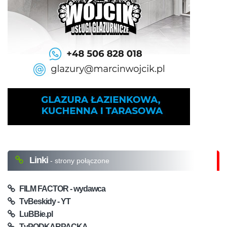
Linki
- strony połączone
FILM FACTOR - wydawca
TvBeskidy - YT
LuBBie.pl
TvPODKARPACKA