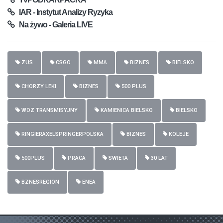
IAR - Instytut Analizy Ryzyka
Na żywo - Galeria LIVE
ZUS
CSGO
MMA
BIZNES
BIELSKO
CHORZY LEKI
BIZNES
500 PLUS
WOZ TRANSMISYJNY
KAMIENICA BIELSKO
BIELSKO
RINGIERAXELSPRINGERPOLSKA
BIZNES
KOLEJE
500PLUS
PRACA
SWIETA
30 LAT
BZNESREGION
ENEA