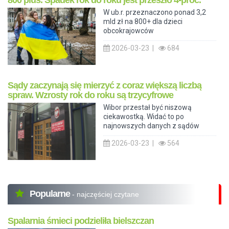
W ub.r. przeznaczono ponad 3,2
mld zł na 800+ dla dzieci
obcokrajowców
2026-03-23 |
684
Sądy zaczynają się mierzyć z coraz większą liczbą
spraw. Wzrosty rok do roku są trzycyfrowe
Wibor przestał być niszową
ciekawostką. Widać to po
najnowszych danych z sądów
2026-03-23 |
564
Popularne
- najczęściej czytane
Spalarnia śmieci podzieliła bielszczan