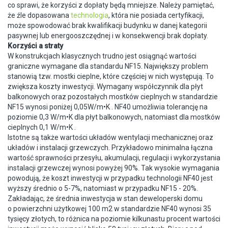
co sprawi, że korzyści z dopłaty będą mniejsze. Należy pamiętać,
że źle dopasowana
technologia
, która nie posiada certyfikacji,
może spowodować brak kwalifikacji budynku w danej kategorii
pasywnej lub energooszczędnej i w konsekwencji brak dopłaty.
Korzyści a straty
W konstrukcjach klasycznych trudno jest osiągnąć wartości
graniczne wymagane dla standardu NF15. Największy problem
stanowią tzw. mostki cieplne, które częściej w nich występują. To
zwiększa koszty inwestycji. Wymagany współczynnik dla płyt
balkonowych oraz pozostałych mostków cieplnych w standardzie
NF15 wynosi poniżej 0,05W/m•K . NF40 umożliwia tolerancję na
poziomie 0,3 W/m•K dla płyt balkonowych, natomiast dla mostków
cieplnych 0,1 W/m•K .
Istotne są także wartości układów wentylacji mechanicznej oraz
układów i instalacji grzewczych. Przykładowo minimalna łączna
wartość sprawności przesyłu, akumulacji, regulacji i wykorzystania
instalacji grzewczej wynosi powyżej 90%. Tak wysokie wymagania
powodują, że koszt inwestycji w przypadku technologii NF40 jest
wyższy średnio o 5-7%, natomiast w przypadku NF15 - 20%.
Zakładając, że średnia inwestycja w stan deweloperski domu
o powierzchni użytkowej 100 m2 w standardzie NF40 wynosi 35
tysięcy złotych, to różnica na poziomie kilkunastu procent wartości