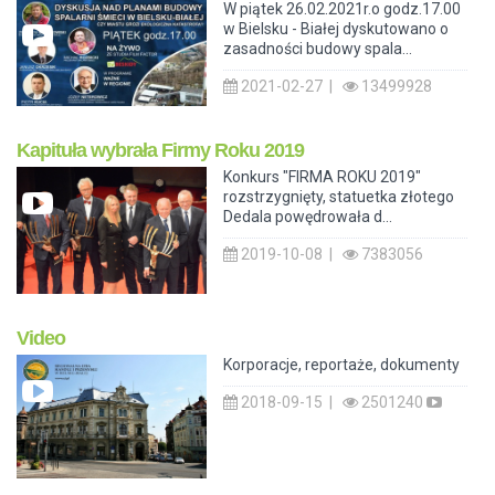
W piątek 26.02.2021r.o godz.17.00
w Bielsku - Białej dyskutowano o
zasadności budowy spala...
2021-02-27 |
13499928
Kapituła wybrała Firmy Roku 2019
Konkurs "FIRMA ROKU 2019"
rozstrzygnięty, statuetka złotego
Dedala powędrowała d...
2019-10-08 |
7383056
Video
Korporacje, reportaże, dokumenty
2018-09-15 |
2501240