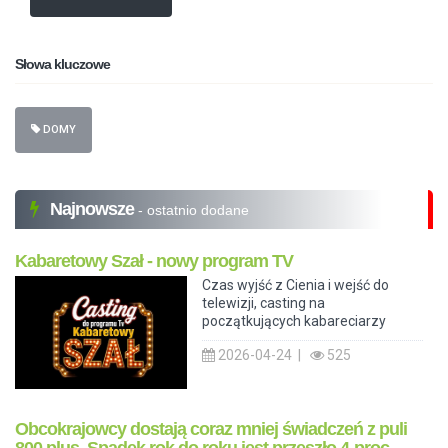
Słowa kluczowe
DOMY
Najnowsze
- ostatnio dodane
Kabaretowy Szał - nowy program TV
Czas wyjść z Cienia i wejść do
telewizji, casting na
początkujących kabareciarzy
2026-04-24 |
525
Obcokrajowcy dostają coraz mniej świadczeń z puli
800 plus. Spadek rok do roku jest przeszło 4-proc.