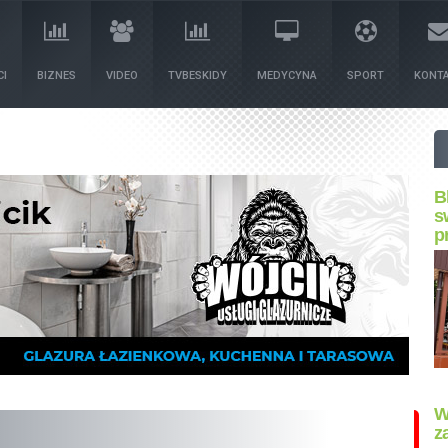
I
BIZNES
VIDEO
TVBESKIDY
MEDYCYNA
SPORT
KONT
B
s
p
W
z