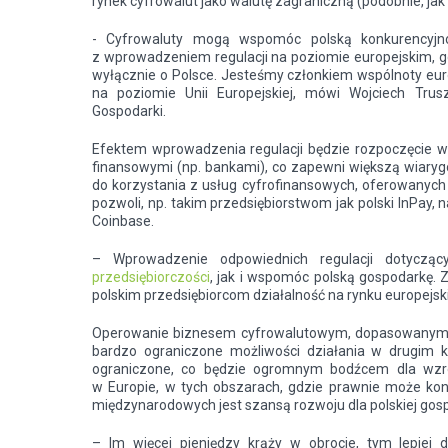
rynek cyfrowalut jako walutę zagraniczną (podobnie, jak w
- Cyfrowaluty mogą wspomóc polską konkurencyjno
z wprowadzeniem regulacji na poziomie europejskim, g
wyłącznie o Polsce. Jesteśmy członkiem wspólnoty eur
na poziomie Unii Europejskiej, mówi Wojciech Trus
Gospodarki.
Efektem wprowadzenia regulacji będzie rozpoczęcie ws
finansowymi (np. bankami), co zapewni większą wiaryg
do korzystania z usług cyfrofinansowych, oferowanych pr
pozwoli, np. takim przedsiębiorstwom jak polski InPay,
Coinbase.
– Wprowadzenie odpowiednich regulacji dotyczą
przedsiębiorczości
, jak i wspomóc polską gospodarkę. 
polskim przedsiębiorcom działalność na rynku europejsk
Operowanie biznesem cyfrowalutowym, dopasowanym do 
bardzo ograniczone możliwości działania w drugim kr
ograniczone, co będzie ogromnym bodźcem dla wzros
w Europie, w tych obszarach, gdzie prawnie może kon
międzynarodowych jest szansą rozwoju dla polskiej gosp
– Im więcej pieniędzy krąży w obrocie, tym lepiej 