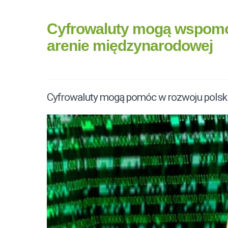
Cyfrowaluty mogą wspomó
arenie międzynarodowej
Cyfrowaluty mogą pomóc w rozwoju polski