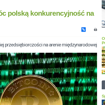
c polską konkurencyjność na
O
P
ej przedsiębiorczości na arenie międzynarodowej
S