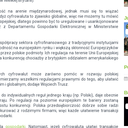
 Wielkiej Brytanii).
ść na arenie międzynarodowej, jednak musi się to wiązać
dyż cyfrowaluta to zjawisko globalne, więc nie możemy tu mówić
J
opejskiej, dlatego powinno być to uregulowane i usankcjonowane
z z Departamentu Gospodarki Elektronicznej w Ministerstwie
półpracy sektora cyfrofinansowego z tradycyjnymi instytucjami
odność na europejskim rynku i większą skłonność Europejczyków
zez polskie podmioty. Ich regulacja na terenie Unii Europejskiej
 na konkurencję chociażby z brytyjskim oddziałem amerykańskiego
P
cych cyfrowalut może zarówno pomóc w rozwoju polskiej
Zmierzamy wszelkimi regulacjami prawnymi do tego, aby ułatwić
im i globalnym, dodaje Wojciech Trusz.
B
indywidualnych reguł jednego kraju (np. Polski), daje obecnie
aju. Po regulacji na poziomie europejskim te bariery zostaną
tu konkurencji. Polska przedsiębiorczość dobrze sobie radzi
kurować z rodzimymi firmami, więc każde ułatwienie transakcji
odarki.
dla
gospodarki
. Natomiast, jeżeli cyfrowaluta ułatwi transakcje