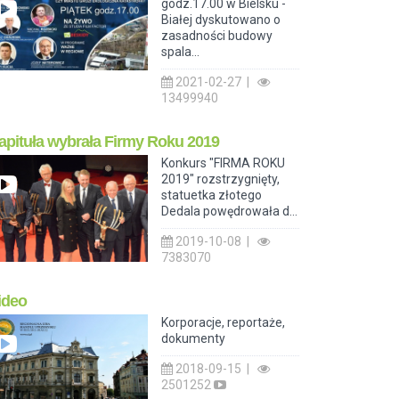
godz.17.00 w Bielsku -
Białej dyskutowano o
zasadności budowy
spala...
2021-02-27 |
13499940
apituła wybrała Firmy Roku 2019
Konkurs "FIRMA ROKU
2019" rozstrzygnięty,
statuetka złotego
Dedala powędrowała d...
2019-10-08 |
7383070
ideo
Korporacje, reportaże,
dokumenty
2018-09-15 |
2501252