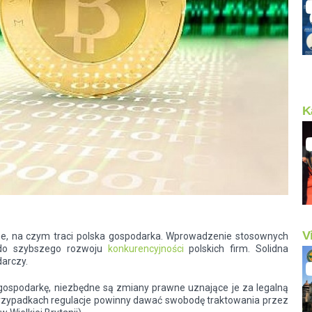
K
V
ne, na czym traci polska gospodarka. Wprowadzenie stosownych
 do szybszego rozwoju
konkurencyjności
polskich firm. Solidna
arczy.
ospodarkę, niezbędne są zmiany prawne uznające je za legalną
 przypadkach regulacje powinny dawać swobodę traktowania przez