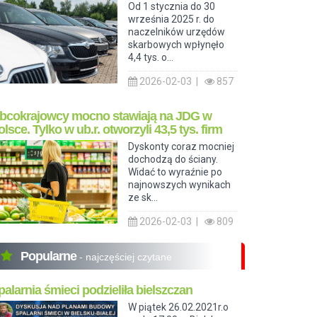
Od 1 stycznia do 30
września 2025 r. do
naczelników urzędów
skarbowych wpłynęło
4,4 tys. o...
2026-02-03 |
857
bcokrajowcy mocno stawiają na JDG w
olsce. Tylko w ub.r. otworzyli 43,5 tys. firm
Dyskonty coraz mocniej
dochodzą do ściany.
Widać to wyraźnie po
najnowszych wynikach
ze sk...
2026-02-03 |
809
Popularne
- najczęściej czytane
palarnia śmieci podzieliła bielszczan
W piątek 26.02.2021r.o