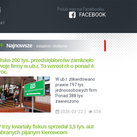
Polub nas na Facebooku :
FACEBOOK
AKT
Najnowsze
- ostatnio dodane
lisko 200 tys. przedsiębiorców zamknęło
woje firmy w ub.r. To wzrost r/r o ponad 4
roc.
W ub.r. zlikwidowano
prawie 197 tys.
jednoosobowych firm.
Ponad 388 tys.
zawieszono
2026-03-23 |
554
 trzy kwartały fiskus sprzedał 3,5 tys. aut
abranych pijanym kierowcom