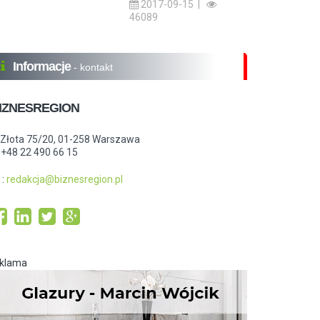
2017-09-15 |
46089
Informacje
- kontakt
IZNESREGION
.Złota 75/20, 01-258 Warszawa
: +48 22 490 66 15
:
redakcja@biznesregion.pl
eklama