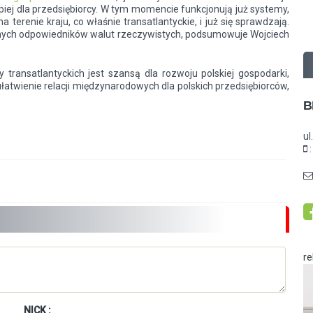
piej dla przedsiębiorcy. W tym momencie funkcjonują już systemy,
a terenie kraju, co właśnie transatlantyckie, i już się sprawdzają.
ualnych odpowiedników walut rzeczywistych, podsumowuje Wojciech
 transatlantyckich jest szansą dla rozwoju polskiej gospodarki,
ułatwienie relacji międzynarodowych dla polskich przedsiębiorców,
B
ul
r
NICK :