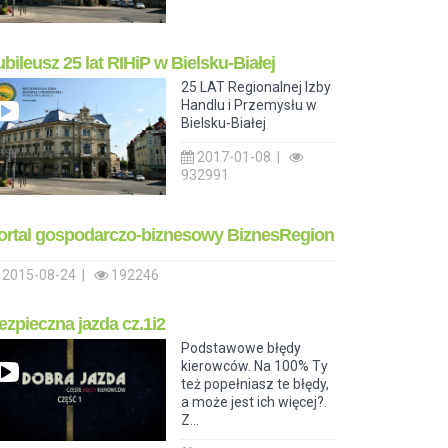
ubileusz 25 lat RIHiP w Bielsku-Białej
25 LAT Regionalnej Izby
Handlu i Przemysłu w
Bielsku-Białej
2017-01-08 |
932991
ortal gospodarczo-biznesowy BiznesRegion
2015-08-24 |
192246
ezpieczna jazda cz.1i2
Podstawowe błędy
kierowców. Na 100% Ty
też popełniasz te błędy,
a może jest ich więcej?.
Z...