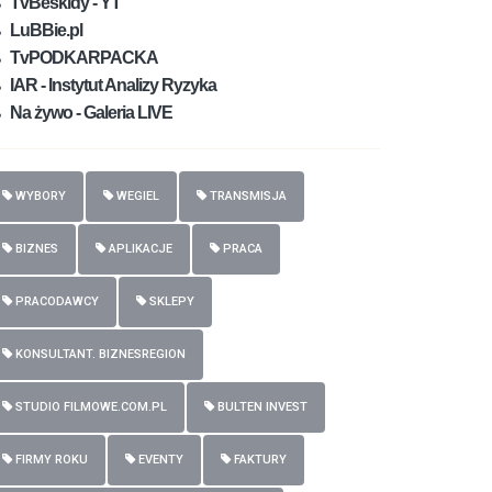
TvBeskidy - YT
LuBBie.pl
TvPODKARPACKA
IAR - Instytut Analizy Ryzyka
Na żywo - Galeria LIVE
WYBORY
WEGIEL
TRANSMISJA
BIZNES
APLIKACJE
PRACA
PRACODAWCY
SKLEPY
KONSULTANT. BIZNESREGION
STUDIO FILMOWE.COM.PL
BULTEN INVEST
FIRMY ROKU
EVENTY
FAKTURY