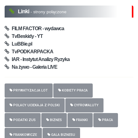
Linki
- strony połączone
FILM FACTOR - wydawca
TvBeskidy - YT
LuBBie.pl
TvPODKARPACKA
IAR - Instytut Analizy Ryzyka
Na żywo - Galeria LIVE
PRYWATYZACJA LOT
KOBIETY PRACA
POLACY UCIEKAJA Z POLSKI
CYFROWALUTY
PODATKI ZUS
BIZNES
FRANKI
PRACA
FRANKOWICZE
GALA BIZNESU