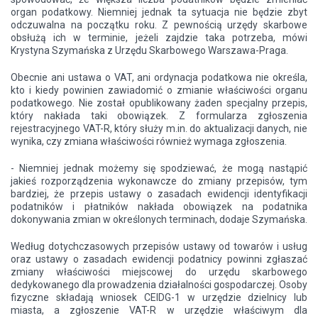
organ podatkowy. Niemniej jednak ta sytuacja nie będzie zbyt
odczuwalna na początku roku. Z pewnością urzędy skarbowe
obsłużą ich w terminie, jeżeli zajdzie taka potrzeba, mówi
Krystyna Szymańska z Urzędu Skarbowego Warszawa-Praga.
Obecnie ani ustawa o VAT, ani ordynacja podatkowa nie określa,
kto i kiedy powinien zawiadomić o zmianie właściwości organu
podatkowego. Nie został opublikowany żaden specjalny przepis,
który nakłada taki obowiązek. Z formularza zgłoszenia
rejestracyjnego VAT-R, który służy m.in. do aktualizacji danych, nie
wynika, czy zmiana właściwości również wymaga zgłoszenia.
- Niemniej jednak możemy się spodziewać, że mogą nastąpić
jakieś rozporządzenia wykonawcze do zmiany przepisów, tym
bardziej, że przepis ustawy o zasadach ewidencji identyfikacji
podatników i płatników nakłada obowiązek na podatnika
dokonywania zmian w określonych terminach, dodaje Szymańska.
Według dotychczasowych przepisów ustawy od towarów i usług
oraz ustawy o zasadach ewidencji podatnicy powinni zgłaszać
zmiany właściwości miejscowej do urzędu skarbowego
dedykowanego dla prowadzenia działalności gospodarczej. Osoby
fizyczne składają wniosek CEIDG-1 w urzędzie dzielnicy lub
miasta, a zgłoszenie VAT-R w urzędzie właściwym dla