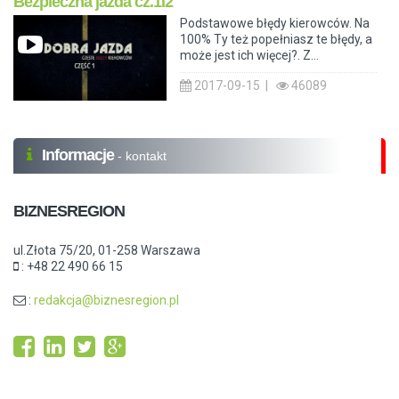
Bezpieczna jazda cz.1i2
Podstawowe błędy kierowców. Na
100% Ty też popełniasz te błędy, a
może jest ich więcej?. Z...
2017-09-15 |
46089
Informacje
- kontakt
BIZNESREGION
ul.Złota 75/20, 01-258 Warszawa
: +48 22 490 66 15
:
redakcja@biznesregion.pl