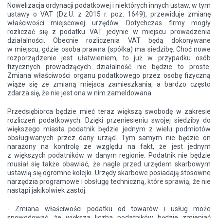
Nowelizacja ordynacji podatkowej i niektórych innych ustaw, w tym
ustawy o VAT (Dz.U. z 2015 r. poz. 1649), przewiduje zmianę
właściwości miejscowej urzędów. Dotychczas firmy mogły
rozliczać się z podatku VAT jedynie w miejscu prowadzenia
działalności. Obecnie rozliczenia VAT będą dokonywane
w miejscu, gdzie osoba prawna (spółka) ma siedzibę. Choć nowe
rozporządzenie jest ułatwieniem, to już w przypadku osób
fizycznych prowadzących działalność nie będzie to proste.
Zmiana właściwości organu podatkowego przez osobę fizyczną
wiąże się ze zmianą miejsca zamieszkania, a bardzo często
zdarza się, że nie jest ona w nim zameldowana.
Przedsiębiorca będzie mieć teraz większą swobodę w zakresie
rozliczeń podatkowych. Dzięki przeniesieniu swojej siedziby do
większego miasta podatnik będzie jednym z wielu podmiotów
obsługiwanych przez dany urząd. Tym samym nie będzie on
narażony na kontrolę ze względu na fakt, że jest jednym
z większych podatników w danym regionie. Podatnik nie będzie
musiał się także obawiać, że nagle przed urzędem skarbowym
ustawią się ogromne kolejki. Urzędy skarbowe posiadają stosowne
narzędzia programowe i obsługę techniczną, które sprawią, że nie
nastąpi jakikolwiek zastój.
- Zmiana właściwości podatku od towarów i usług może
spowodować, że większa liczba podatników będzie zmieniać