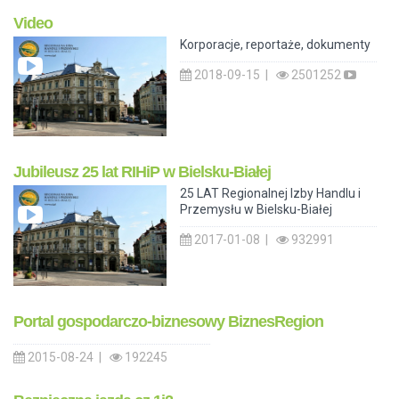
Video
Korporacje, reportaże, dokumenty
2018-09-15 |
2501252
Jubileusz 25 lat RIHiP w Bielsku-Białej
25 LAT Regionalnej Izby Handlu i
Przemysłu w Bielsku-Białej
2017-01-08 |
932991
Portal gospodarczo-biznesowy BiznesRegion
2015-08-24 |
192245