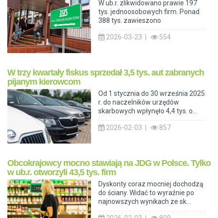
W ub.r. zlikwidowano prawie 197
tys. jednoosobowych firm. Ponad
388 tys. zawieszono
2026-03-23 |
554
W trzy kwartały fiskus sprzedał 3,5 tys. aut zabranych
pijanym kierowcom
Od 1 stycznia do 30 września 2025
r. do naczelników urzędów
skarbowych wpłynęło 4,4 tys. o...
2026-02-03 |
857
Obcokrajowcy mocno stawiają na JDG w Polsce. Tylko
w ub.r. otworzyli 43,5 tys. firm
Dyskonty coraz mocniej dochodzą
do ściany. Widać to wyraźnie po
najnowszych wynikach ze sk...