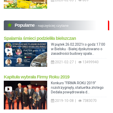
2026-02-03 |
809
Popularne
- najczęściej czytane
Spalarnia śmieci podzieliła bielszczan
W piątek 26.02.2021r.o godz.17.00
w Bielsku - Białej dyskutowano o
zasadności budowy spala...
2021-02-27 |
13499940
Kapituła wybrała Firmy Roku 2019
Konkurs "FIRMA ROKU 2019"
rozstrzygnięty, statuetka złotego
Dedala powędrowała d...
2019-10-08 |
7383070