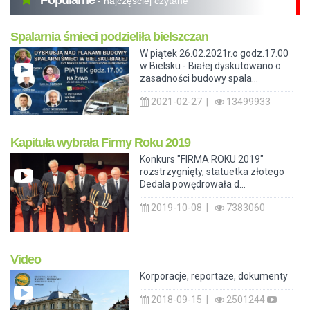
Popularne
- najczęściej czytane
Spalarnia śmieci podzieliła bielszczan
W piątek 26.02.2021r.o godz.17.00
w Bielsku - Białej dyskutowano o
zasadności budowy spala...
2021-02-27 |
13499933
Kapituła wybrała Firmy Roku 2019
Konkurs "FIRMA ROKU 2019"
rozstrzygnięty, statuetka złotego
Dedala powędrowała d...
2019-10-08 |
7383060
Video
Korporacje, reportaże, dokumenty
2018-09-15 |
2501244