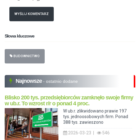
WYŚLIJ KOMENTARZ
Słowa kluczowe
BUDOWNICTWO
Najnowsze
- ostatnio dodane
Blisko 200 tys. przedsiębiorców zamknęło swoje firmy
w ub.r. To wzrost r/r o ponad 4 proc.
W ub.r. zlikwidowano prawie 197
tys. jednoosobowych firm. Ponad
388 tys. zawieszono
2026-03-23 |
546