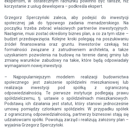
ekspertom, w ostatecznym rachunku powinno być tańsze, niż
korzystanie z usług dewelopera – podkreśla ekspert.
Grzegorz Sperczyński zaleca, aby podejść do inwestycji
społecznej jak do typowego zadania menadżerskiego. Na
początku trzeba zebrać właściwych partnerów inwestycyjnych.
Następnie, musi zostać określony biznes plan, a co za tym idzie –
budżet przedsięwzięcia. Kolejne kroki polegają na poszukiwaniu
źródeł finansowania oraz gruntu. Inwestorów czekają też
formalności związane z zatrudnieniem architekta, a także
uzyskaniem pozwolenia na budowę na terenie danej gminy lub
zmianę warunków zabudowy na takie, które będą odpowiadały
wymaganiom nowej inwestycji.
– Najpopularniejszym modelem realizacji budownictwa
społecznego jest założenie spółdzielni mieszkaniowej lub
realizacja inwestycji pod spółką z ograniczoną
odpowiedzialnością. Te pierwsze instytucje podlegają prawu
spółdzielczemu, tj. ustawie o spółdzielniach mieszkaniowych.
Podstawą ich działania jest statut, który stanowi jednocześnie
umowę pomiędzy członkami spółdzielni. W przypadku spółek
z ograniczoną odpowiedzialnością, partnerzy biznesowi stają się
udziałowcami spółki. Powołują zarząd i realizują założony plan –
wyjaśnia Grzegorz Sperczyński.