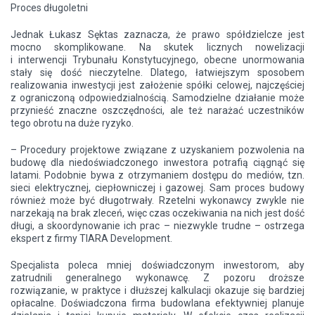
Proces długoletni
Jednak Łukasz Sęktas zaznacza, że prawo spółdzielcze jest
mocno skomplikowane. Na skutek licznych nowelizacji
i interwencji Trybunału Konstytucyjnego, obecne unormowania
stały się dość nieczytelne. Dlatego, łatwiejszym sposobem
realizowania inwestycji jest założenie spółki celowej, najczęściej
z ograniczoną odpowiedzialnością. Samodzielne działanie może
przynieść znaczne oszczędności, ale też narażać uczestników
tego obrotu na duże ryzyko.
– Procedury projektowe związane z uzyskaniem pozwolenia na
budowę dla niedoświadczonego inwestora potrafią ciągnąć się
latami. Podobnie bywa z otrzymaniem dostępu do mediów, tzn.
sieci elektrycznej, ciepłowniczej i gazowej. Sam proces budowy
również może być długotrwały. Rzetelni wykonawcy zwykle nie
narzekają na brak zleceń, więc czas oczekiwania na nich jest dość
długi, a skoordynowanie ich prac – niezwykle trudne – ostrzega
ekspert z firmy TIARA Development.
Specjalista poleca mniej doświadczonym inwestorom, aby
zatrudnili generalnego wykonawcę. Z pozoru droższe
rozwiązanie, w praktyce i dłuższej kalkulacji okazuje się bardziej
opłacalne. Doświadczona firma budowlana efektywniej planuje