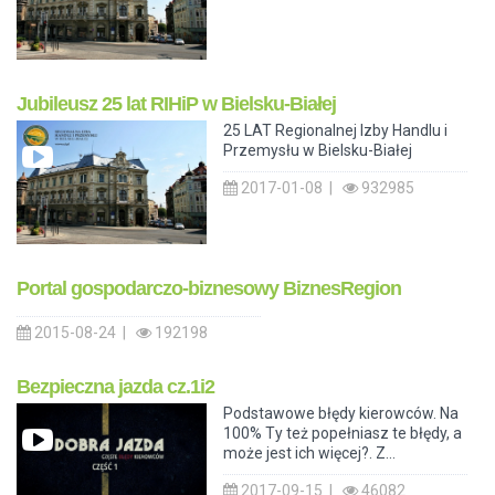
Jubileusz 25 lat RIHiP w Bielsku-Białej
25 LAT Regionalnej Izby Handlu i
Przemysłu w Bielsku-Białej
2017-01-08 |
932985
Portal gospodarczo-biznesowy BiznesRegion
2015-08-24 |
192198
Bezpieczna jazda cz.1i2
Podstawowe błędy kierowców. Na
100% Ty też popełniasz te błędy, a
może jest ich więcej?. Z...
2017-09-15 |
46082