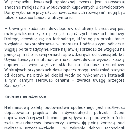
W przypadku inwestycji społecznej czynsz jest zazwyczaj
znacznie mniejszy, niż w budynkach kupowanych u deweloperów.
Domy wykonane przy użyciu nowoczesnych rozwiązań mogą być
także znacząco tańsze w utrzymaniu.
– Głównym zadaniem deweloperów od strony biznesowej jest
maksymalizacja zysku przy jak najniższych kosztach budowy.
Dlatego, decydują się na technologie, które są po prostu tanie,
względnie bezproblemowe w montażu i późniejszym odbiorze.
Sięgają po te tradycyjne, które najłatwiej sprzedać ze względu na
panujący mit o rozwiązaniach sprawdzonych od dziesiątek lat.
Użycie tańszych materiałów może powodować wyższe koszty
napraw, a więc większe składki na fundusz remontowy.
W skrajnych przypadkach deweloperzy mogą uzależniać budynki
od dostaw, na przykład ciepłej wody od wykonanych instalacji,
a tym samym sterować cenami – zwraca uwagę Grzegorz
Sperczyński.
Zadanie menadżerskie
Niefinansową zaletą budownictwa społecznego jest możliwość
dopasowania projektu do indywidualnych potrzeb. Dobór
najnowocześniejszych technologii wpływa na poprawę komfortu
życia mieszkańców. Inwestorzy zachowują pełną kontrolę nad
realizacją przedsięwzięcia – w zakresie doboru technologii