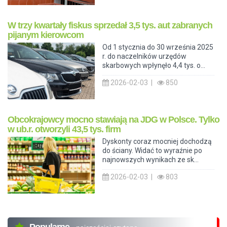
W trzy kwartały fiskus sprzedał 3,5 tys. aut zabranych
pijanym kierowcom
Od 1 stycznia do 30 września 2025
r. do naczelników urzędów
skarbowych wpłynęło 4,4 tys. o...
2026-02-03 |
850
Obcokrajowcy mocno stawiają na JDG w Polsce. Tylko
w ub.r. otworzyli 43,5 tys. firm
Dyskonty coraz mocniej dochodzą
do ściany. Widać to wyraźnie po
najnowszych wynikach ze sk...
2026-02-03 |
803