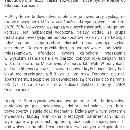
zabudowę bliźniaczą. Takich rozwiązań może być w Polsce do
kilkunastu procent.
– W systemie budownictwa społecznego inwestorzy zyskują na
marży dewelopera, która w zależności od regionu, wynosi od kilku
do 20-30%. Najwyższe występują w dużych miastach, dlatego tam
korzyść jest najbardziej widoczna. Należy dodać, że grupa
realizująca inwestycję nie ponosi kosztów reklamy i marketingu,
gdyż są one niepotrzebne. Nieruchomości zostają szybko
sprzedane. Dobrym przykładem są warszawskie spółdzielnie
mieszkaniowe, oferujące swoim członkom mieszkania
w wysokim standardzie i w bardzo dobrych lokalizacjach, tzn.
w Śródmieściu, na Mokotowie, Żoliborzu lub Woli. W budynkach
jest sala fitness i jacuzzi, a czasami nawet kryty basen. Ceny tych
lokali nie przekraczają 8-9 tys. zł. za mkw. Podobne do nich
apartamenty, zakupione od dewelopera, są droższe o co najmniej
2-3 tyś zł za mkw. – mówi Łukasz Sęktas z firmy TIARA
Development.
Grzegorz Sperczyński zwraca uwagę, że zaletą budownictwa
społecznego jest selektywny dobór technologii, po które
deweloperzy sięgają dość niechętnie. Działający w tym systemie
inwestorzy kupują m.in. okna o lepszych parametrach, niż są
wymagane w przepisach, np. energooszczędne, trójszybowe. Te
zaś wpływają na obniżenie kosztów związanych z eksploatacją.