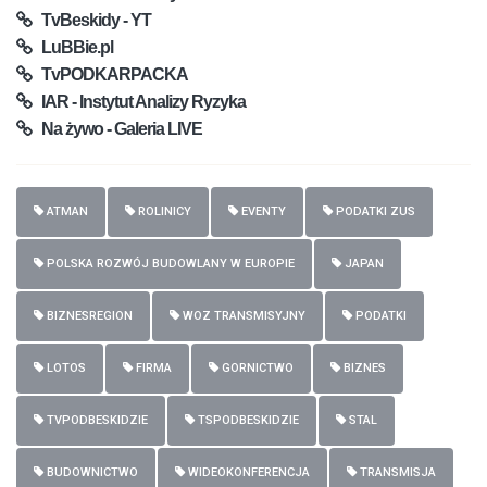
TvBeskidy - YT
LuBBie.pl
TvPODKARPACKA
IAR - Instytut Analizy Ryzyka
Na żywo - Galeria LIVE
ATMAN
ROLINICY
EVENTY
PODATKI ZUS
POLSKA ROZWÓJ BUDOWLANY W EUROPIE
JAPAN
BIZNESREGION
WOZ TRANSMISYJNY
PODATKI
LOTOS
FIRMA
GORNICTWO
BIZNES
TVPODBESKIDZIE
TSPODBESKIDZIE
STAL
BUDOWNICTWO
WIDEOKONFERENCJA
TRANSMISJA