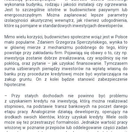
wykonania budynku, rodzaju i jakości instalacji czy ogrzewania.
Jest to szczególnie istotne w budownictwie pasywnym lub
energooszczędnym. Można zaplanować lepsze parametry
izolacyjności akustycznej wewnątrz, jak również udogodnienia,
które są pomijane w standardowych inwestycjach deweloperów.
Mimo wielu korzyści, budownictwo społeczne wciąż jest w Polsce
mało popularne. Zdaniem Grzegorza Sperczyńskiego, wynika to
w głównej mierze z mechanizmu podobnego do tego, który
powstaje przy zakładaniu firm. Pojawiają się obawy o to, czy np.
inwestycja zostanie dobrze zrealizowana, czy wspólnicy się nie
pokłócą, oraz pytanie – jak uzyskać finansowanie. Tymczasem
suma uzbieranych pieniędzy inwestorów na wpłatę własną do
banku przy procedurze kredytowej może być wystarczająca na
zakup gruntu. On z kolei będzie stanowić zabezpieczenie
hipoteczne.
– Przy stałych dochodach nie powinno być problemu
z uzyskaniem kredytu na inwestycję, którą można realizować
stopniowo, na podstawie transz bankowych na poczet danego
etapu pracy. Analogicznie działają deweloperzy, operujący na
środkach swoich klientów, którzy uzyskali kredyty. Wiele osób
może się też przestraszyć formalności. Jednakże wartość pracy
włożonej w poznanie przepisów lub oddelegowanie części zadań