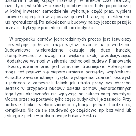
działania i taniej kupuje materiały. W efekcie czas realizacji
inwestycji jest krótszy, a koszt podobny do metody gospodarczej,
w której inwestor samodzielnie wykonuje część prac, wybiera
surowce i specjalistów z poszczególnych branż, np. elektrycznej
lub hydraulicznej. Po zakończeniu budowy należy jeszcze przejść
przez restrykcyjne procedury odbioru budynku.
– W przypadku domów jednorodzinnych proces jest łatwiejszy
i inwestycje społeczne mają większe szanse na powodzenie.
Budownictwo wielorodzinne okazuje się dużo bardziej
skomplikowane, z uwagi na większą skalę przedsięwzięcia
i dodatkowe wymogi w zakresie technologii budowy. Planowanie
i koordynowanie prac jest znacznie trudniejsze. Potencjalnie
mogą też pojawić się nieporozumienia pomiędzy wspólnikami.
Ponadto zawsze istnieje ryzyko wystąpienia zdarzeń losowych
u jednego z założycieli, takich jak utrata pracy czy choroba.
Jednak w przypadku budowy osiedla domów jednorodzinnych
tego typu okoliczności nie wpływają na sukces całej inwestycji.
Można przecież postawić tylko część budynków i je zasiedlić. Przy
budowie bloku wielorodzinnego sytuacja jednak bardzo się
komplikuje. Nie da się zbudować go częściowo, np. bez wind lub
jednego z pięter – podsumowuje Łukasz Sęktas.