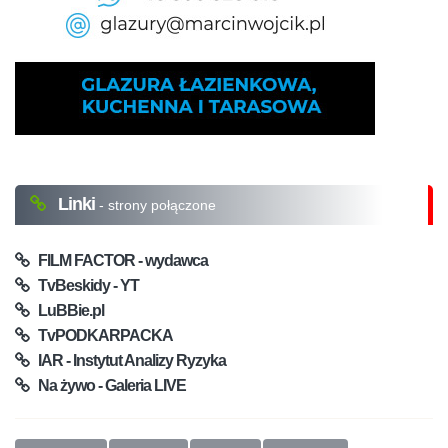
Linki
- strony połączone
FILM FACTOR - wydawca
TvBeskidy - YT
LuBBie.pl
TvPODKARPACKA
IAR - Instytut Analizy Ryzyka
Na żywo - Galeria LIVE