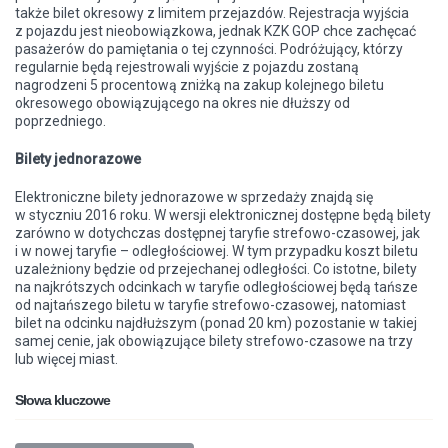
także bilet okresowy z limitem przejazdów. Rejestracja wyjścia
z pojazdu jest nieobowiązkowa, jednak KZK GOP chce zachęcać
pasażerów do pamiętania o tej czynności. Podróżujący, którzy
regularnie będą rejestrowali wyjście z pojazdu zostaną
nagrodzeni 5 procentową zniżką na zakup kolejnego biletu
okresowego obowiązującego na okres nie dłuższy od
poprzedniego.
Bilety jednorazowe
Elektroniczne bilety jednorazowe w sprzedaży znajdą się
w styczniu 2016 roku. W wersji elektronicznej dostępne będą bilety
zarówno w dotychczas dostępnej taryfie strefowo-czasowej, jak
i w nowej taryfie – odległościowej. W tym przypadku koszt biletu
uzależniony będzie od przejechanej odległości. Co istotne, bilety
na najkrótszych odcinkach w taryfie odległościowej będą tańsze
od najtańszego biletu w taryfie strefowo-czasowej, natomiast
bilet na odcinku najdłuższym (ponad 20 km) pozostanie w takiej
samej cenie, jak obowiązujące bilety strefowo-czasowe na trzy
lub więcej miast.
Słowa kluczowe