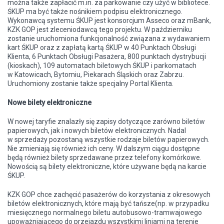
można także zapłacić m.in. za parkowanie czy użyć w bibliotece.
ŚKUP ma być także nośnikiem podpisu elektronicznego.
Wykonawcą systemu ŚKUP jest konsorcjum Asseco oraz mBank,
KZK GOP jest zleceniodawcą tego projektu. W październiku
zostanie uruchomiona funkcjonalność związana z wydawaniem
kart ŚKUP oraz z zapłatą kartą ŚKUP w 40 Punktach Obsługi
Klienta, 6 Punktach Obsługi Pasażera, 800 punktach dystrybucji
(kioskach), 109 automatach biletowych ŚKUP i parkomatach
w Katowicach, Bytomiu, Piekarach Śląskich oraz Zabrzu.
Uruchomiony zostanie także specjalny Portal Klienta.
Nowe bilety elektroniczne
W nowej taryfie znalazły się zapisy dotyczące zarówno biletów
papierowych, jak i nowych biletów elektronicznych. Nadal
w sprzedaży pozostaną wszystkie rodzaje biletów papierowych.
Nie zmieniają się również ich ceny. W dalszym ciągu dostępne
będą również bilety sprzedawane przez telefony komórkowe.
Nowością są bilety elektroniczne, które używane będą na karcie
ŚKUP.
KZK GOP chce zachęcić pasażerów do korzystania z okresowych
biletów elektronicznych, które mają być
tańsze
(np. w przypadku
miesięcznego normalnego biletu autobusowo-tramwajowego
upoważniającego do przejazdu wszystkimi liniami na terenie