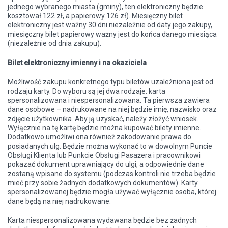
jednego wybranego miasta (gminy), ten elektroniczny będzie
kosztował 122 zł, a papierowy 126 zł). Miesięczny bilet
elektroniczny jest ważny 30 dni niezależnie od daty jego zakupy,
miesięczny bilet papierowy ważny jest do końca danego miesiąca
(niezależnie od dnia zakupu).
Bilet elektroniczny imienny i na okaziciela
Możliwość zakupu konkretnego typu biletów uzależniona jest od
rodzaju karty. Do wyboru są jej dwa rodzaje: karta
spersonalizowana i niespersonalizowana. Ta pierwsza zawiera
dane osobowe – nadrukowane na niej będzie imię, nazwisko oraz
zdjęcie użytkownika. Aby ją uzyskać, należy złożyć wniosek.
Wyłącznie na tę kartę będzie można kupować bilety imienne.
Dodatkowo umożliwi ona również zakodowanie prawa do
posiadanych ulg. Będzie można wykonać to w dowolnym Puncie
Obsługi Klienta lub Punkcie Obsługi Pasażera i pracownikowi
pokazać dokument uprawniający do ulgi, a odpowiednie dane
zostaną wpisane do systemu (podczas kontroli nie trzeba będzie
mieć przy sobie żadnych dodatkowych dokumentów). Karty
spersonalizowanej będzie mogła używać wyłącznie osoba, której
dane będą na niej nadrukowane.
Karta niespersonalizowana wydawana będzie bez żadnych