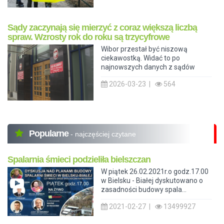
Sądy zaczynają się mierzyć z coraz większą liczbą
spraw. Wzrosty rok do roku są trzycyfrowe
Wibor przestał być niszową
ciekawostką. Widać to po
najnowszych danych z sądów
2026-03-23 |
564
Popularne
- najczęściej czytane
Spalarnia śmieci podzieliła bielszczan
W piątek 26.02.2021r.o godz.17.00
w Bielsku - Białej dyskutowano o
zasadności budowy spala...
2021-02-27 |
13499927