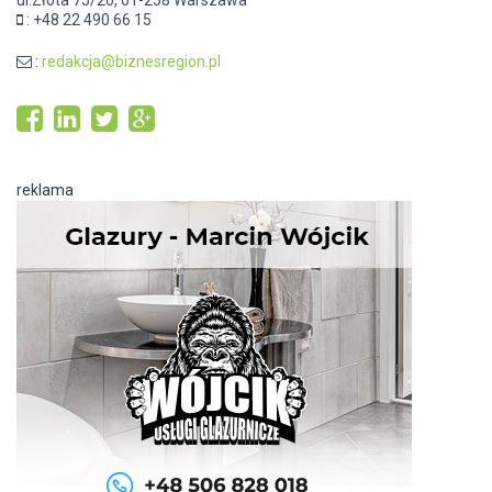
ul.Złota 75/20, 01-258 Warszawa
: +48 22 490 66 15
:
redakcja@biznesregion.pl
reklama