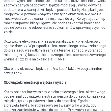
dodatkowych formalności. Jest to karta na okaziciela, nie zawiera
żadnych danych osobowych. Będzie mogła jej używać dowolna
osoba, która w danej chwili będzie posiadać kartę. Na tę kartę będą
mogły być kupowane wyłącznie bilety na okaziciela. Nie będzie
możliwości zakodowania na niej prawa do ulgi. Korzystając z niej,
można kupować bilety ulgowe, ale podczas kontroli konieczne
będzie pokazanie odpowiednich dokumentów uprawniających do
zniżki.
Oczywiście elektroniczny niespersonalizowany bilet okresowy
będzie droższy. W przypadku biletu normalnego upoważniającego
do przejazdu wszystkimi liniami na terenie jednego, wybranego
miasta (gminy) koszt elektronicznego biletu spersonalizowanego
wyniesie 122 zł, a na okaziciela – 166 zł.
Oba bilety okresowe będzie można kupić także w opcji z limitem
przejazdów.
Obowiązek rejestracji wejścia i wyjścia
Każdy pasażer korzystający z elektronicznego biletu okresowego
będzie miał obowiązek rejestracji wejścia do pojazdu komunikacji
miejskiej (przez przyłożenie karty do czytnika). Zgodnie
z przyjętą
taryfą
, bilet okresowy jest ważny tylko wtedy, gdy
pasażer zarejestruje wejście do pojazdu. Przewoźnik wprowadza