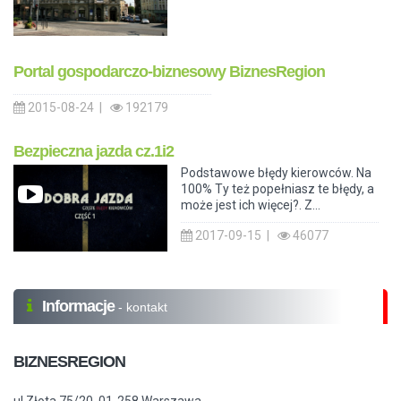
Portal gospodarczo-biznesowy BiznesRegion
2015-08-24 |
192179
Bezpieczna jazda cz.1i2
Podstawowe błędy kierowców. Na
100% Ty też popełniasz te błędy, a
może jest ich więcej?. Z...
2017-09-15 |
46077
Informacje
- kontakt
BIZNESREGION