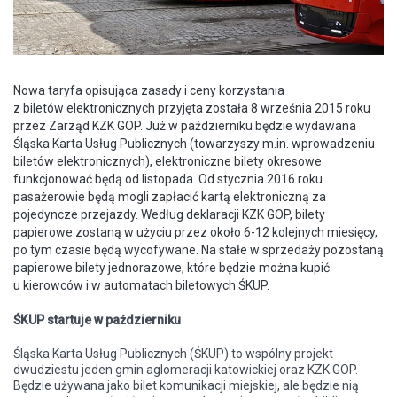
Nowa taryfa opisująca zasady i ceny korzystania
z
biletów
elektronicznych przyjęta została 8 września 2015 roku
przez Zarząd KZK GOP. Już w październiku będzie wydawana
Śląska Karta Usług Publicznych (towarzyszy m.in. wprowadzeniu
biletów elektronicznych), elektroniczne bilety okresowe
funkcjonować będą od listopada. Od stycznia 2016 roku
pasażerowie będą mogli zapłacić kartą elektroniczną za
pojedyncze przejazdy. Według deklaracji KZK GOP, bilety
papierowe zostaną w użyciu przez około 6-12 kolejnych miesięcy,
po tym czasie będą wycofywane. Na stałe w sprzedaży pozostaną
papierowe bilety jednorazowe, które będzie można kupić
u kierowców i w automatach biletowych ŚKUP.
ŚKUP startuje w październiku
Śląska Karta
Usług
Publicznych (ŚKUP) to wspólny projekt
dwudziestu jeden gmin aglomeracji katowickiej oraz KZK GOP.
Będzie używana jako bilet komunikacji miejskiej, ale będzie nią