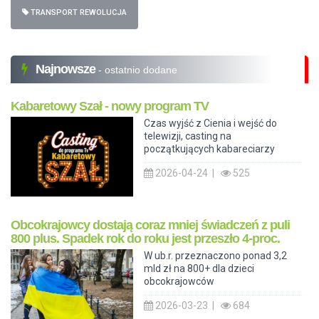
TRANSPORT REWOLUCJA
Najnowsze
- ostatnio dodane
Kabaretowy Szał - nowy program TV
Czas wyjść z Cienia i wejść do
telewizji, casting na
początkujących kabareciarzy
2026-04-24 |
525
Obcokrajowcy dostają coraz mniej świadczeń z puli
800 plus. Spadek rok do roku jest przeszło 4-proc.
W ub.r. przeznaczono ponad 3,2
mld zł na 800+ dla dzieci
obcokrajowców
2026-03-23 |
684