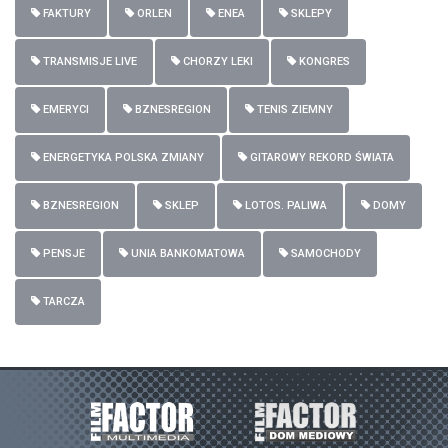
FAKTURY
ORLEN
ENEA
SKLEPY
TRANSMISJE LIVE
CHORZY LEKI
KONGRES
EMERYCI
BZNESREGION
TENIS ZIEMNY
ENERGETYKA POLSKA ZMIANY
GITAROWY REKORD ŚWIATA
BZNESREGION
SKLEP
LOTOS. PALIWA
DOMY
PENSJE
UNIA BANKOMATOWA
SAMOCHODY
TARCZA