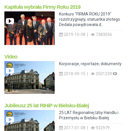
Kapituła wybrała Firmy Roku 2019
Konkurs "FIRMA ROKU 2019"
rozstrzygnięty, statuetka złotego
Dedala powędrowała d...
2019-10-08 |
7383056
Video
Korporacje, reportaże, dokumenty
2018-09-15 |
2501239
Jubileusz 25 lat RIHiP w Bielsku-Białej
25 LAT Regionalnej Izby Handlu i
Przemysłu w Bielsku-Białej
2017-01-08 |
932979