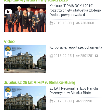
Konkurs "FIRMA ROKU 2019"
rozstrzygnięty, statuetka złotego
Dedala powędrowała d...
2019-10-08 |
7383068
Video
Korporacje, reportaże, dokumenty
2018-09-15 |
2501251
Jubileusz 25 lat RIHiP w Bielsku-Białej
25 LAT Regionalnej Izby Handlu i
Przemysłu w Bielsku-Białej
2017-01-08 |
932990