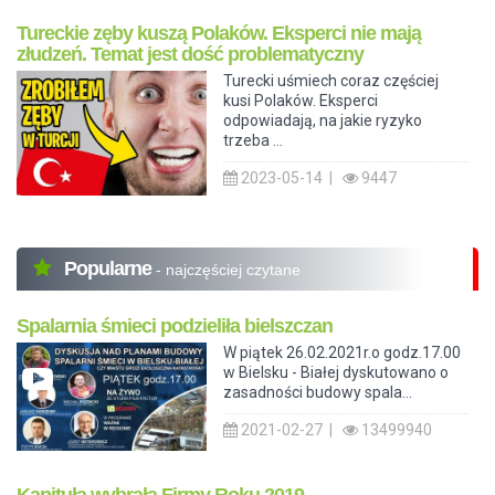
Tureckie zęby kuszą Polaków. Eksperci nie mają
złudzeń. Temat jest dość problematyczny
Turecki uśmiech coraz częściej
kusi Polaków. Eksperci
odpowiadają, na jakie ryzyko
trzeba ...
2023-05-14 |
9447
Popularne
- najczęściej czytane
Spalarnia śmieci podzieliła bielszczan
W piątek 26.02.2021r.o godz.17.00
w Bielsku - Białej dyskutowano o
zasadności budowy spala...
2021-02-27 |
13499940
Kapituła wybrała Firmy Roku 2019