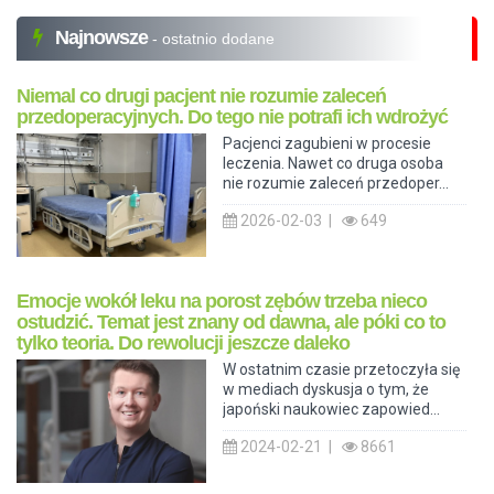
Najnowsze
- ostatnio dodane
Niemal co drugi pacjent nie rozumie zaleceń
przedoperacyjnych. Do tego nie potrafi ich wdrożyć
Pacjenci zagubieni w procesie
leczenia. Nawet co druga osoba
nie rozumie zaleceń przedoper...
2026-02-03 |
649
Emocje wokół leku na porost zębów trzeba nieco
ostudzić. Temat jest znany od dawna, ale póki co to
tylko teoria. Do rewolucji jeszcze daleko
W ostatnim czasie przetoczyła się
w mediach dyskusja o tym, że
japoński naukowiec zapowied...
2024-02-21 |
8661