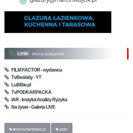
Linki
- strony połączone
FILM FACTOR - wydawca
TvBeskidy - YT
LuBBie.pl
TvPODKARPACKA
IAR - Instytut Analizy Ryzyka
Na żywo - Galeria LIVE
WIDEOKONFERENCJE
ZEBY