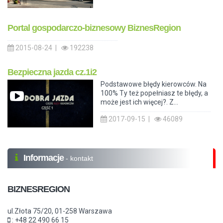
Portal gospodarczo-biznesowy BiznesRegion
2015-08-24 |
192238
Bezpieczna jazda cz.1i2
Podstawowe błędy kierowców. Na
100% Ty też popełniasz te błędy, a
może jest ich więcej?. Z...
2017-09-15 |
46089
Informacje
- kontakt
BIZNESREGION
ul.Złota 75/20, 01-258 Warszawa
: +48 22 490 66 15