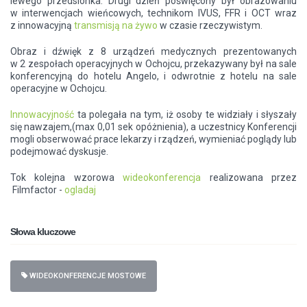
lewego przedsionka. Drugi dzień poświęcony był obrazowaniu
w interwencjach wieńcowych, technikom IVUS, FFR i OCT wraz
z innowacyjną
transmisją na żywo
w czasie rzeczywistym.
Obraz i dźwięk z 8 urządzeń medycznych prezentowanych
w 2 zespołach operacyjnych w Ochojcu, przekazywany był na sale
konferencyjną do hotelu Angelo, i odwrotnie z hotelu na sale
operacyjne w Ochojcu.
Innowacyjność
ta polegała na tym, iż osoby te widziały i słyszały
się nawzajem,(max 0,01 sek opóżnienia), a uczestnicy Konferencji
mogli obserwować prace lekarzy i rządzeń, wymieniać poglądy lub
podejmować dyskusje.
Tok kolejna wzorowa
wideokonferencja
realizowana przez
Filmfactor -
ogladaj
Słowa kluczowe
WIDEOKONFERENCJE MOSTOWE